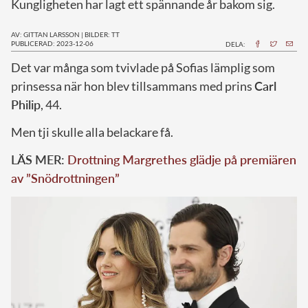
Kungligheten har lagt ett spännande år bakom sig.
AV: GITTAN LARSSON
|
BILDER: TT
PUBLICERAD: 2023-12-06
DELA:
D
et var många som tvivlade på Sofias lämplig som
prinsessa när hon blev tillsammans med prins
Carl
Philip
, 44.
Men tji skulle alla belackare få.
LÄS MER:
Drottning Margrethes glädje på premiären
av ”Snödrottningen”