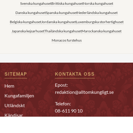
Svenska kungahuset
Brittiska kungahuset
Norska kungahuset
Danska kungahuset
Spanska kungahuset
Nederländska kungahuset
Belgiska kungahuset
Jordanska kungahuset
Luxemburgska storhertighuset
Japanska kejsarhuset
Thailändska kungahuset
Marockanska kungahuset
Monacos furstehus
SITEMAP
KONTAKTA OSS
Epost:
Hem
redaktion@alltomkungligt.se
Kungafamiljen
Telefon:
Utländskt
08-611 90 10
Kändisar
Chefredaktör & ansvarig
Redaktion
utgivare