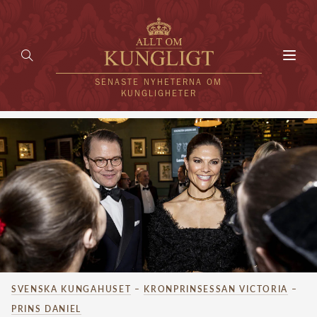
Toggl
navig
SENASTE NYHETERNA OM
KUNGLIGHETER
HEM
KUNGAFAMILJEN
UTLÄNDSKT
KÄNDISAR
VÄRLDENS KUNGAHUS
SVENSKA KUNGAHUSET
–
KRONPRINSESSAN VICTORIA
–
Svenska kungahuset
REDAKTION
PRINS DANIEL
Brittiska kungahuset