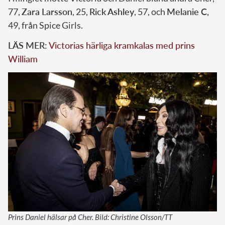
77,
Zara Larsson
, 25,
Rick Ashley
, 57, och
Melanie C,
49, från Spice Girls.
LÄS MER:
Victorias härliga kramkalas med prins
William
Prins Daniel hälsar på Cher. Bild: Christine Olsson/TT