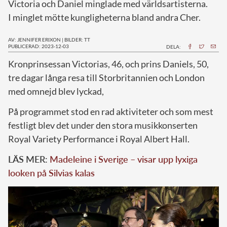
Victoria och Daniel minglade med världsartisterna.
I minglet mötte kungligheterna bland andra Cher.
AV: JENNIFER ERIXON
|
BILDER: TT
PUBLICERAD: 2023-12-03
DELA:
K
ronprinsessan Victorias, 46, och prins Daniels, 50,
tre dagar långa resa till Storbritannien och London
med omnejd blev lyckad,
På programmet stod en rad aktiviteter och som mest
festligt blev det under den stora musikkonserten
Royal Variety Performance i Royal Albert Hall.
LÄS MER:
Madeleine i Sverige – visar upp lyxiga
looken på Silvias kalas