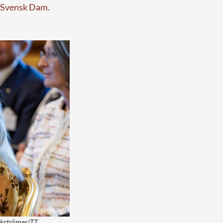
Svensk Dam
.
 Ekströmer/TT