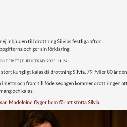
 ej inbjuden till drottning Silvias festliga afton.
pgifterna och ger sin förklaring.
|
BILDER: TT
|
PUBLICERAD: 2023-11-24
 stort kungligt kalas då drottning Silvia, 79, fyller 80 år d
n inletts och fram till födelsedagen kommer drottningen a
emang och kalas.
san Madeleine flyger hem för att stötta Silvia