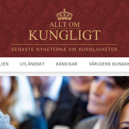
SENASTE NYHETERNA OM KUNGLIGHETER
LJEN
UTLÄNDSKT
KÄNDISAR
VÄRLDENS KUNGA