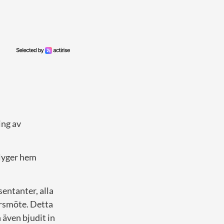
ing av
lyger hem
entanter, alla
årsmöte. Detta
 även bjudit in