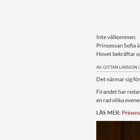
Inte välkommen.
Prinsessan Sofia är
Hovet bekräftar up
AV: GITTAN LARSSON
D
et närmar sig för
Firandet har reda
en rad olika even
LÄS MER:
Prinses