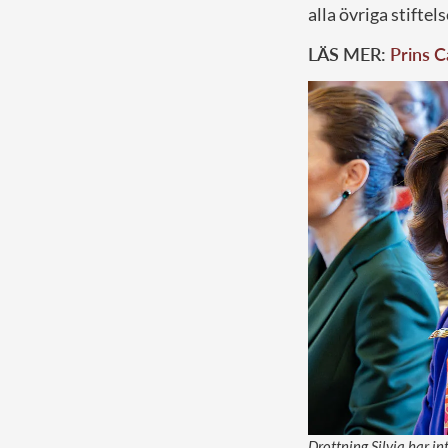
alla övriga stifte
LÄS MER:
Prins C
Drottning Silvia har in