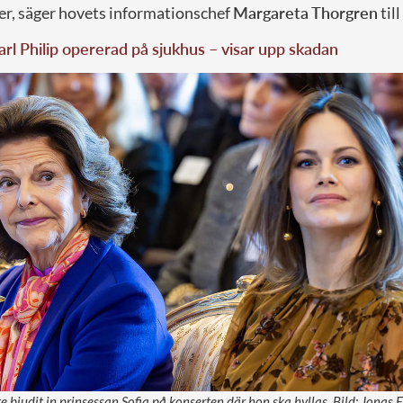
lser, säger hovets informationschef
Margareta Thorgren
till
arl Philip opererad på sjukhus – visar upp skadan
te bjudit in prinsessan Sofia på konserten där hon ska hyllas. Bild: Jonas