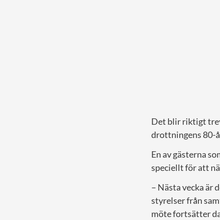
Det blir riktigt t
drottningens 80-å
En av gästerna so
speciellt för att n
– Nästa vecka är d
styrelser från sam
möte fortsätter da