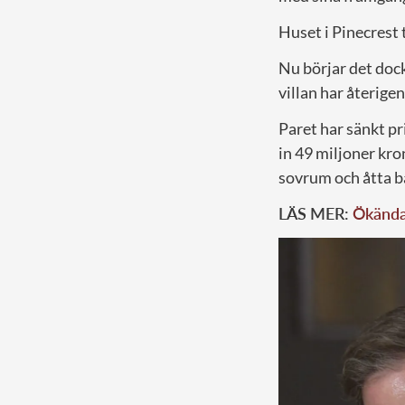
Huset i Pinecrest
Nu börjar det dock
villan har återigen 
Paret har sänkt p
in 49 miljoner kr
sovrum och åtta 
LÄS MER:
Ökända 