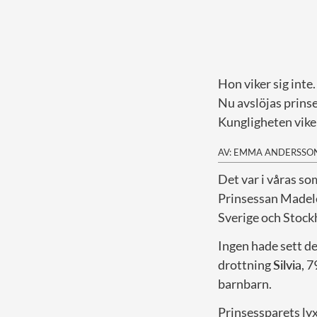
Hon viker sig inte.
Nu avslöjas prin
Kungligheten viker 
AV: EMMA ANDERSSO
D
et var i våras s
Prinsessan Madelei
Sverige och Stock
Ingen hade sett de
drottning
Silvia
, 
barnbarn.
Prinsessparets lyxv