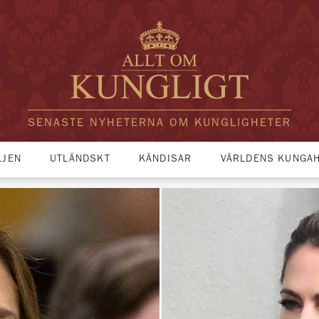
SENASTE NYHETERNA OM KUNGLIGHETER
LJEN
UTLÄNDSKT
KÄNDISAR
VÄRLDENS KUNGA