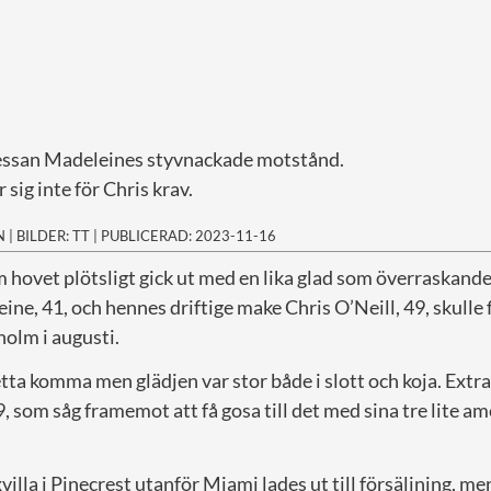
sessan Madeleines styvnackade motstånd.
sig inte för Chris krav.
N
|
BILDER: TT
|
PUBLICERAD: 2023-11-16
om hovet plötsligt gick ut med en lika glad som överraskand
ne, 41, och hennes driftige make Chris O’Neill, 49, skulle f
holm i augusti.
tta komma men glädjen var stor både i slott och koja. Extra
79, som såg framemot att få gosa till det med sina tre lite a
illa i Pinecrest utanför Miami lades ut till försäljning, men