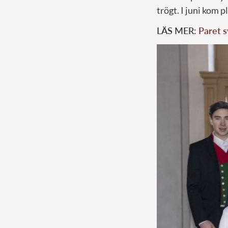
trögt. I juni kom p
LÄS MER:
Paret 