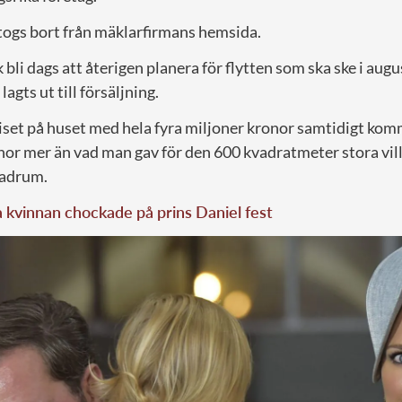
 togs bort från mäklarfirmans hemsida.
 bli dags att återigen planera för flytten som ska ske i augu
lagts ut till försäljning.
riset på huset med hela fyra miljoner kronor samtidigt ko
onor mer än vad man gav för den 600 kvadratmeter stora vil
badrum.
kvinnan chockade på prins Daniel fest