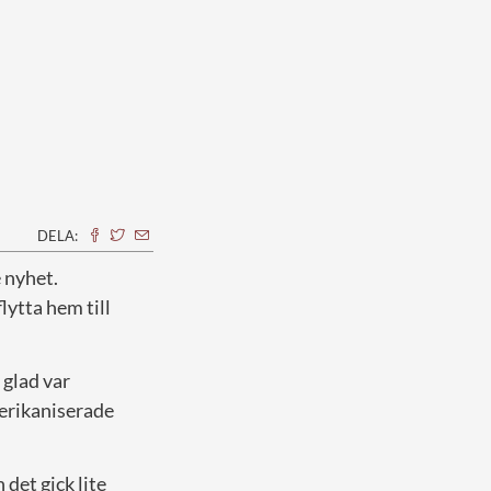
DELA:
e nyhet.
lytta hem till
 glad var
merikaniserade
 det gick lite