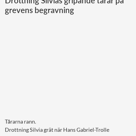
Drottning Silvias gripande tårar på
grevens begravning
Norska kungahuset
Danska kungahuset
Spanska kungahuset
Nederländska kungahuset
Belgiska kungahuset
Jordanska kungahuset
Luxemburgska storhertighuset
Japanska kejsarhuset
Thailändska kungahuset
Marockanska kungahuset
Monacos furstehus
Tårarna rann.
Drottning Silvia grät när Hans Gabriel-Trolle