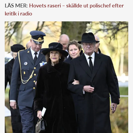
LÄS MER:
Hovets raseri – skällde ut polischef efter
kritik i radio