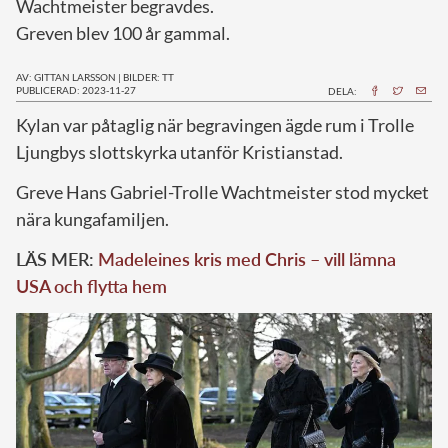
Wachtmeister begravdes.
Greven blev 100 år gammal.
AV: GITTAN LARSSON
|
BILDER: TT
PUBLICERAD: 2023-11-27
DELA:
K
ylan var påtaglig när begravingen ägde rum i Trolle
Ljungbys slottskyrka utanför Kristianstad.
Greve Hans Gabriel-Trolle Wachtmeister stod mycket
nära kungafamiljen.
LÄS MER:
Madeleines kris med Chris – vill lämna
USA och flytta hem