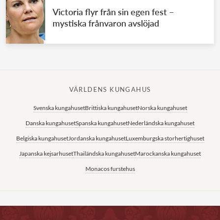
Victoria flyr från sin egen fest –
mystiska frånvaron avslöjad
VÄRLDENS KUNGAHUS
Svenska kungahuset
Brittiska kungahuset
Norska kungahuset
Danska kungahuset
Spanska kungahuset
Nederländska kungahuset
Belgiska kungahuset
Jordanska kungahuset
Luxemburgska storhertighuset
Japanska kejsarhuset
Thailändska kungahuset
Marockanska kungahuset
Monacos furstehus