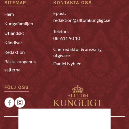
SITEMAP
KONTAKTA OSS
Epost:
Hem
redaktion@alltomkungligt.se
Kungafamiljen
Telefon:
Utländskt
08-611 90 10
Kändisar
Chefredaktör & ansvarig
Redaktion
utgivare
Bästa kungahus-
Daniel Nyhlén
sajterna
FÖLJ OSS
|
|
Sponsrat
Tipsa oss
Annonsera