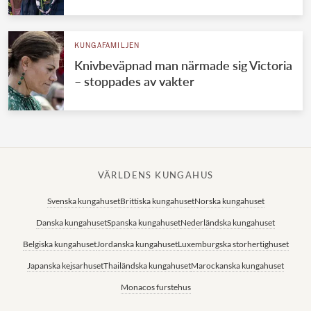
KUNGAFAMILJEN
Knivbeväpnad man närmade sig Victoria
– stoppades av vakter
VÄRLDENS KUNGAHUS
Svenska kungahuset
Brittiska kungahuset
Norska kungahuset
Danska kungahuset
Spanska kungahuset
Nederländska kungahuset
Belgiska kungahuset
Jordanska kungahuset
Luxemburgska storhertighuset
Japanska kejsarhuset
Thailändska kungahuset
Marockanska kungahuset
Monacos furstehus