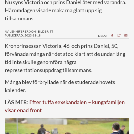
Nu syns Victoria och prins Daniel åter med varandra.
Häromdagen visade makarna glatt upp sig
tillsammans.
AV: JENNIFER ERIXON
|
BILDER: TT
PUBLICERAD: 2023-11-18
DELA:
K
ronprinsessan Victoria, 46, och prins Daniel, 50,
förvånade många när det stod klart att de under lång
tid inte skulle genomföra några
representationsuppdrag tillsammans.
Många blev förbryllade när de studerade hovets
kalender.
LÄS MER:
Efter tuffa sexskandalen – kungafamiljen
visar enad front