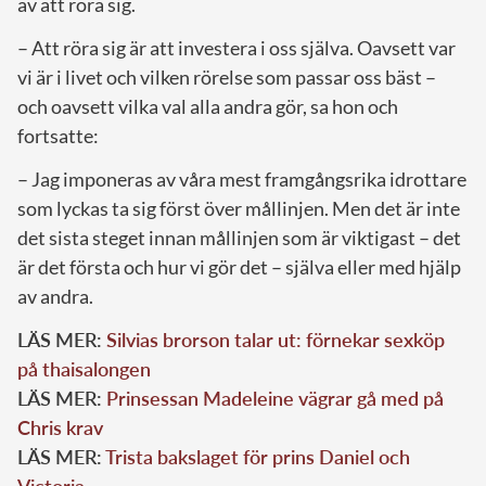
av att röra sig.
– Att röra sig är att investera i oss själva. Oavsett var
vi är i livet och vilken rörelse som passar oss bäst –
och oavsett vilka val alla andra gör, sa hon och
fortsatte:
– Jag imponeras av våra mest framgångsrika idrottare
som lyckas ta sig först över mållinjen. Men det är inte
det sista steget innan mållinjen som är viktigast – det
är det första och hur vi gör det – själva eller med hjälp
av andra.
LÄS MER:
Silvias brorson talar ut: förnekar sexköp
på thaisalongen
LÄS MER:
Prinsessan Madeleine vägrar gå med på
Chris krav
LÄS MER:
Trista bakslaget för prins Daniel och