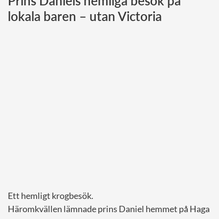
Prins Daniels hemliga besök på
lokala baren – utan Victoria
Norska kungahuset
Danska kungahuset
Spanska kungahuset
Nederländska kungahuset
Belgiska kungahuset
Jordanska kungahuset
Luxemburgska storhertighuset
Japanska kejsarhuset
Thailändska kungahuset
Marockanska kungahuset
Monacos furstehus
Ett hemligt krogbesök.
Häromkvällen lämnade prins Daniel hemmet på Haga