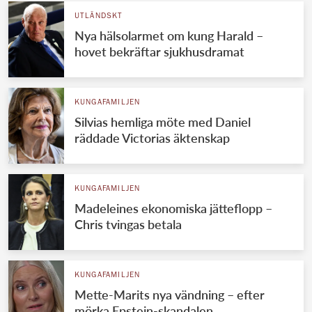
UTLÄNDSKT
Nya hälsolarmet om kung Harald –
hovet bekräftar sjukhusdramat
KUNGAFAMILJEN
Silvias hemliga möte med Daniel
räddade Victorias äktenskap
KUNGAFAMILJEN
Madeleines ekonomiska jätteflopp –
Chris tvingas betala
KUNGAFAMILJEN
Mette-Marits nya vändning – efter
mörka Epstein-skandalen