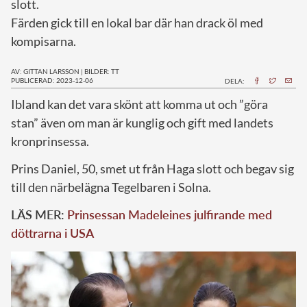
slott.
Färden gick till en lokal bar där han drack öl med
kompisarna.
AV: GITTAN LARSSON
|
BILDER: TT
PUBLICERAD: 2023-12-06
DELA:
I
bland kan det vara skönt att komma ut och ”göra
stan” även om man är kunglig och gift med landets
kronprinsessa.
Prins Daniel, 50, smet ut från Haga slott och begav sig
till den närbelägna Tegelbaren i Solna.
LÄS MER:
Prinsessan Madeleines julfirande med
döttrarna i USA