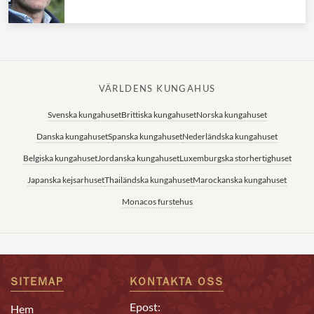
VÄRLDENS KUNGAHUS
Svenska kungahuset
Brittiska kungahuset
Norska kungahuset
Danska kungahuset
Spanska kungahuset
Nederländska kungahuset
Belgiska kungahuset
Jordanska kungahuset
Luxemburgska storhertighuset
Japanska kejsarhuset
Thailändska kungahuset
Marockanska kungahuset
Monacos furstehus
SITEMAP
KONTAKTA OSS
Epost:
Hem