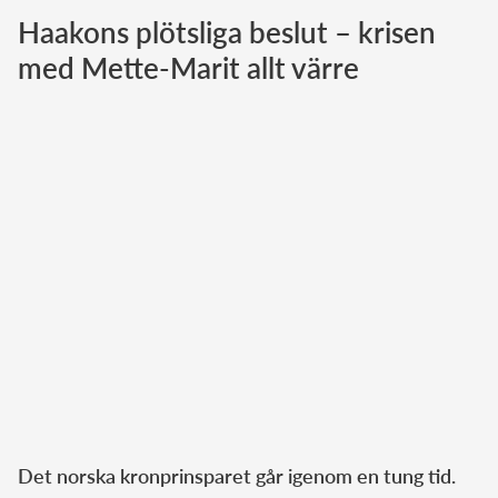
Haakons plötsliga beslut – krisen
Norska kungahuset
med Mette-Marit allt värre
Danska kungahuset
Spanska kungahuset
Nederländska kungahuset
Belgiska kungahuset
Jordanska kungahuset
Luxemburgska storhertighuset
Japanska kejsarhuset
Thailändska kungahuset
Marockanska kungahuset
Monacos furstehus
Det norska kronprinsparet går igenom en tung tid.