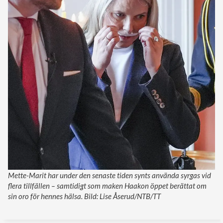
Mette-Marit har under den senaste tiden synts använda syrgas vid
flera tillfällen – samtidigt som maken Haakon öppet berättat om
sin oro för hennes hälsa. Bild: Lise Åserud/NTB/TT