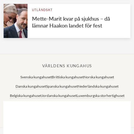
UTLÄNDSKT
Mette-Marit kvar på sjukhus – då
lämnar Haakon landet för fest
VÄRLDENS KUNGAHUS
Svenska kungahuset
Brittiska kungahuset
Norska kungahuset
Danska kungahuset
Spanska kungahuset
Nederländska kungahuset
Belgiska kungahuset
Jordanska kungahuset
Luxemburgska storhertighuset
Japanska kejsarhuset
Thailändska kungahuset
Marockanska kungahuset
Monacos furstehus