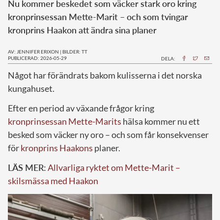
Nu kommer beskedet som väcker stark oro kring
kronprinsessan Mette-Marit – och som tvingar
kronprins Haakon att ändra sina planer
AV: JENNIFER ERIXON
|
BILDER: TT
PUBLICERAD: 2026-05-29
DELA:
Något har förändrats bakom kulisserna i det norska
kungahuset.
Efter en period av växande frågor kring
kronprinsessan Mette-Marits
hälsa kommer nu ett
besked som väcker ny oro – och som får konsekvenser
för
kronprins Haakons
planer.
LÄS MER:
Allvarliga ryktet om Mette-Marit –
skilsmässa med Haakon