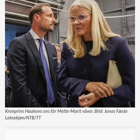
Kronprins Haakons oro för Mette-Marit växer. Bild: Jonas Fæste
Laksekjøn/NTB/TT