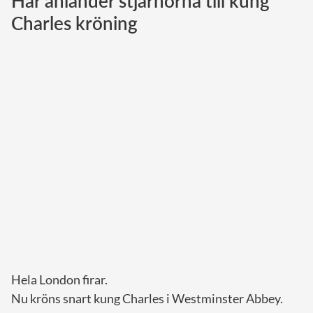
Här anländer stjärnorna till kung
Charles kröning
Norska kungahuset
Danska kungahuset
Spanska kungahuset
Nederländska kungahuset
Belgiska kungahuset
Jordanska kungahuset
Luxemburgska storhertighuset
Japanska kejsarhuset
Thailändska kungahuset
Marockanska kungahuset
Monacos furstehus
Hela London firar.
Nu kröns snart kung Charles i Westminster Abbey.