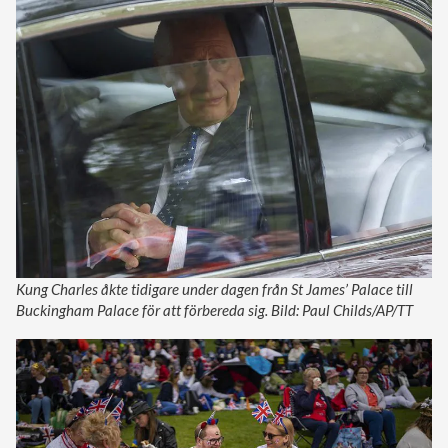
Kung Charles åkte tidigare under dagen från St James’ Palace till
Buckingham Palace för att förbereda sig. Bild: Paul Childs/AP/TT