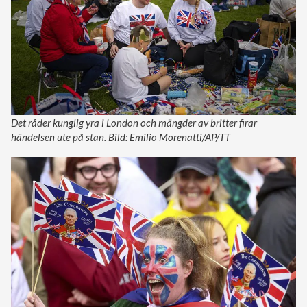
Det råder kunglig yra i London och mängder av britter firar
händelsen ute på stan. Bild: Emilio Morenatti/AP/TT