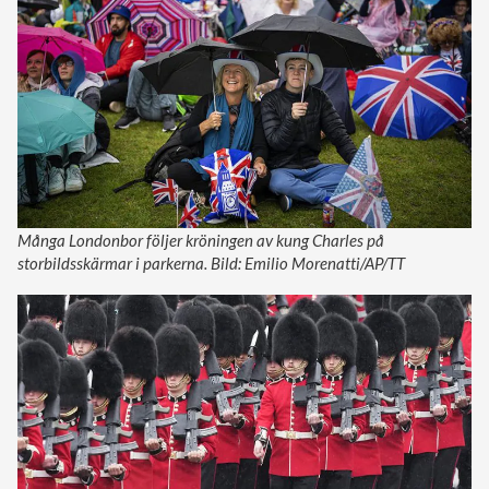
Många Londonbor följer kröningen av kung Charles på
storbildsskärmar i parkerna. Bild: Emilio Morenatti/AP/TT