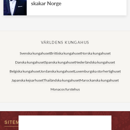
skakar Norge
VÄRLDENS KUNGAHUS
Svenska kungahuset
Brittiska kungahuset
Norska kungahuset
Danska kungahuset
Spanska kungahuset
Nederländska kungahuset
Belgiska kungahuset
Jordanska kungahuset
Luxemburgska storhertighuset
Japanska kejsarhuset
Thailändska kungahuset
Marockanska kungahuset
Monacos furstehus
SITEMAP
KONTAKTA OSS