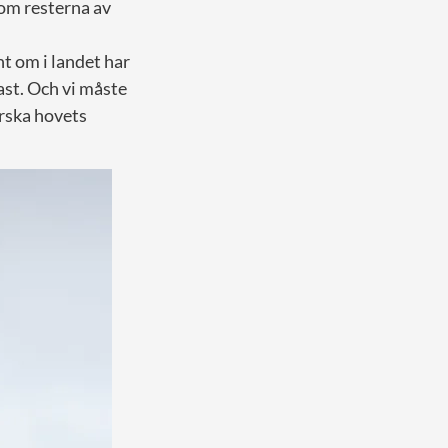
tom resterna av
t om i landet har
ast.
Och vi måste
orska hovets