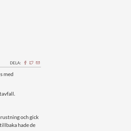
DELA:
ns med
avfall.
trustning och gick
tillbaka hade de