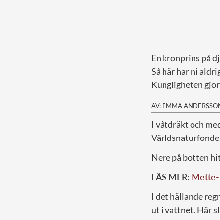
En kronprins på d
Så här har ni aldri
Kungligheten gjor
AV: EMMA ANDERSSO
I
våtdräkt och med
Världsnaturfonden
Nere på botten hi
LÄS MER:
Mette-M
I det hällande reg
ut i vattnet.
Här sl