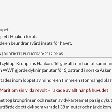
jupet.
g sett Haakon förut.
de en beundransvärd insats för havet.
N
|
BILDER: TT
|
PUBLICERAD: 2019-09-05
 cyklop. Kronprins Haakon, 46, gav allt när han tillsamma
 WWF gjorde dykningar utanför Sjøstrand i norska Asker.
ttades inom loppet av mindre en timme en stor mängd plast
arit om sin vilda revolt – rakade av allt hår på huvudet
net tog kronprinsen och resten av dykarteamet på sig dyku
utförde de ett dyk som varade i 38 minuter och när de kom 