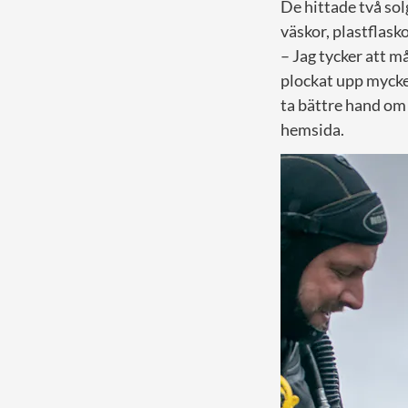
De hittade två sol
väskor, plastflask
– Jag tycker att 
plockat upp mycket
ta bättre hand om 
hemsida.