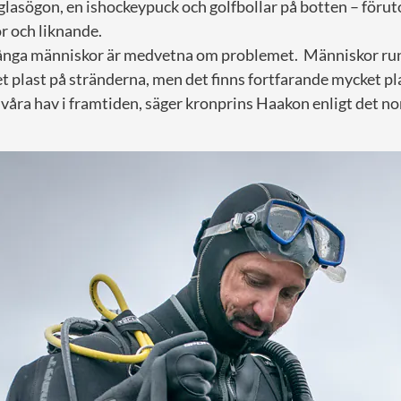
glasögon, en ishockeypuck och golfbollar på botten – föru
or och liknande.
många människor är medvetna om problemet.
Människor run
 plast på stränderna, men det finns fortfarande mycket pl
våra hav i framtiden, säger kronprins Haakon enligt det n