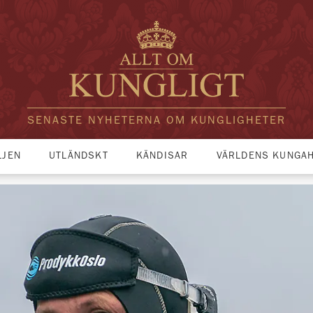
SENASTE NYHETERNA OM KUNGLIGHETER
LJEN
UTLÄNDSKT
KÄNDISAR
VÄRLDENS KUNGA