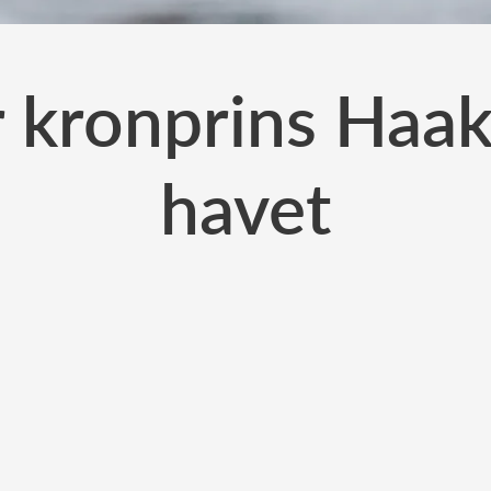
 kronprins Haa
havet