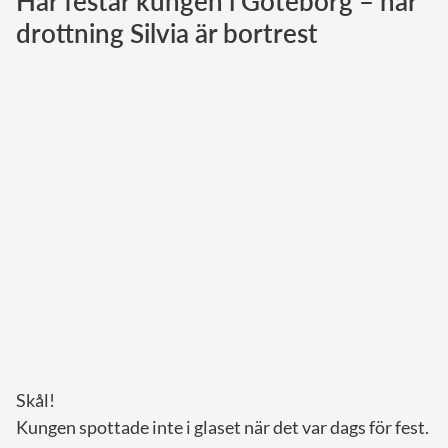
Här festar kungen i Göteborg – när
drottning Silvia är bortrest
Norska kungahuset
Danska kungahuset
Spanska kungahuset
Nederländska kungahuset
Belgiska kungahuset
Jordanska kungahuset
Luxemburgska storhertighuset
Japanska kejsarhuset
Thailändska kungahuset
Marockanska kungahuset
Monacos furstehus
Skål!
Kungen spottade inte i glaset när det var dags för fest.