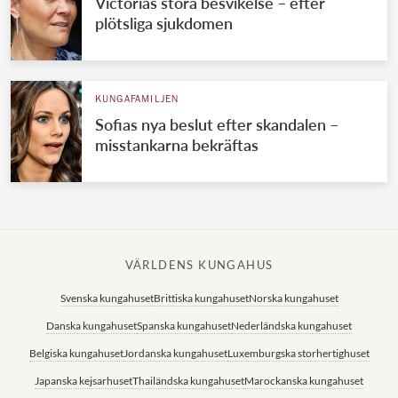
Victorias stora besvikelse – efter
plötsliga sjukdomen
KUNGAFAMILJEN
Sofias nya beslut efter skandalen –
misstankarna bekräftas
VÄRLDENS KUNGAHUS
Svenska kungahuset
Brittiska kungahuset
Norska kungahuset
Danska kungahuset
Spanska kungahuset
Nederländska kungahuset
Belgiska kungahuset
Jordanska kungahuset
Luxemburgska storhertighuset
Japanska kejsarhuset
Thailändska kungahuset
Marockanska kungahuset