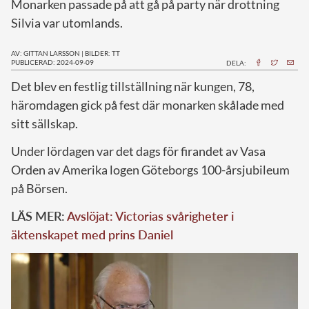
Monarken passade på att gå på party när drottning
Silvia var utomlands.
AV: GITTAN LARSSON
|
BILDER: TT
PUBLICERAD: 2024-09-09
DELA:
D
et blev en festlig tillställning när kungen, 78,
häromdagen gick på fest där monarken skålade med
sitt sällskap.
Under lördagen var det dags för firandet av Vasa
Orden av Amerika logen Göteborgs 100-årsjubileum
på Börsen.
LÄS MER:
Avslöjat: Victorias svårigheter i
äktenskapet med prins Daniel