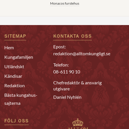
Monacos furstehus
SITEMAP
KONTAKTA OSS
Epost:
Hem
redaktion@alltomkungligt.se
Kungafamiljen
Telefon:
Utländskt
08-611 90 10
Kändisar
Chefredaktör & ansvarig
Redaktion
utgivare
Bästa kungahus-
Daniel Nyhlén
sajterna
FÖLJ OSS