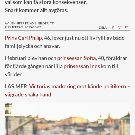
val som kan få stora konsekvenser.
Snart kommer allt avgöras.
AV: JENNIFER ERIXON
|
BILDER: TT
PUBLICERAD: 2025-10-02
DELA:
Prins Carl Philip
, 46, lever just nu ett liv fyllt av både
familjelycka och ansvar.
I februari blev han och
prinsessan Sofia
, 40, föräldrar
för fjärde gången när lilla
prinsessan Ines
kom till
världen.
LÄS MER:
Victorias markering mot kände politikern –
vägrade skaka hand