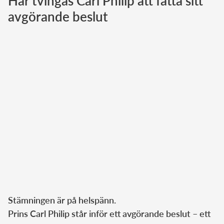
Här tvingas Carl Philip att fatta sitt
avgörande beslut
Norska kungahuset
Danska kungahuset
Spanska kungahuset
Nederländska kungahuset
Belgiska kungahuset
Jordanska kungahuset
Luxemburgska storhertighuset
Japanska kejsarhuset
Thailändska kungahuset
Marockanska kungahuset
Monacos furstehus
Stämningen är på helspänn.
Prins Carl Philip står inför ett avgörande beslut – ett