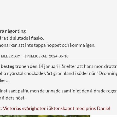
ra någonting.
a tid slutade i fiasko.
 monarken att inte tappa hoppet och komma igen.
|
BILDER: AP/TT
|
PUBLICERAD: 2024-06-18
 besteg tronen den 14 januari i år efter att hans mor, drott
onella nyårstal chockade vårt grannland i söder när ”Dronn
kera.
nst sagt paffa, men de unnade samtidigt den åldrade regent
n ålders höst.
t: Victorias svårigheter i äktenskapet med prins Daniel