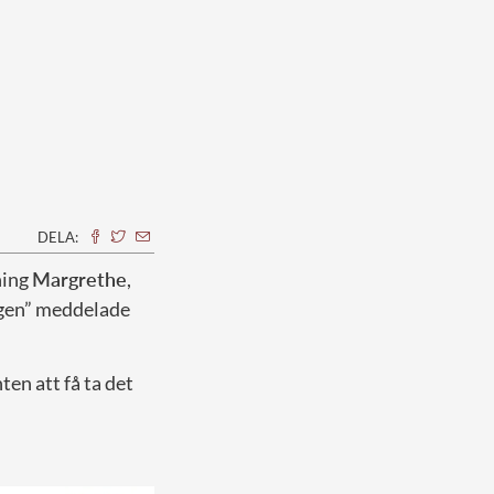
DELA:
ning
Margrethe
,
ingen” meddelade
en att få ta det