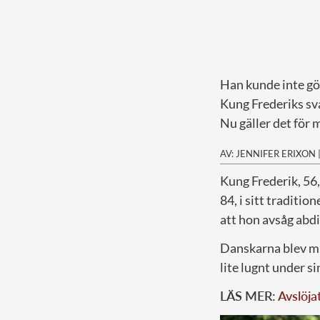
Han kunde inte gö
Kung Frederiks svår
Nu gäller det för
AV: JENNIFER ERIXON
K
ung Frederik, 56,
84, i sitt traditi
att hon avsåg abdi
Danskarna blev mi
lite lugnt under si
LÄS MER:
Avslöja