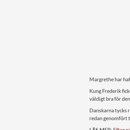
Margrethe har haft
Kung Frederik fick
väldigt bra för de
Danskarna tycks r
redan genomfört t
LÄS MER:
Efter p