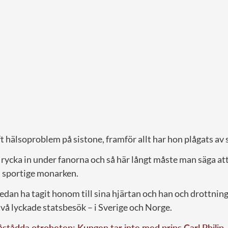
 hälsoproblem på sistone, framför allt har hon plågats av 
 rycka in under fanorna och så här långt måste man säga att
n sportige monarken.
edan ha tagit honom till sina hjärtan och han och drottnin
vå lyckade statsbesök – i Sverige och Norge.
åstådda otroheten: Kungen tar inte med prins Carl Philip