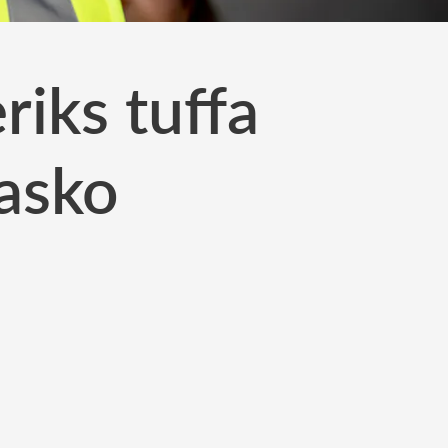
riks tuffa
iasko