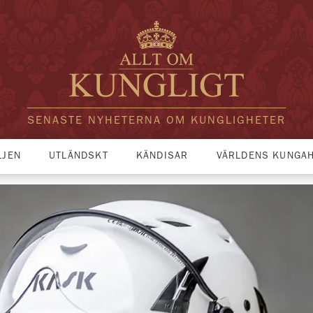
SENASTE NYHETERNA OM KUNGLIGHETER
LJEN
UTLÄNDSKT
KÄNDISAR
VÄRLDENS KUNGA