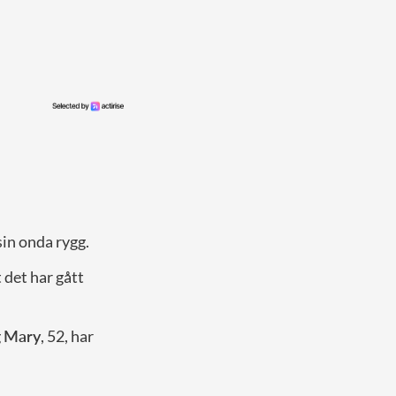
sin onda rygg.
 det har gått
g
Mary
, 52, har