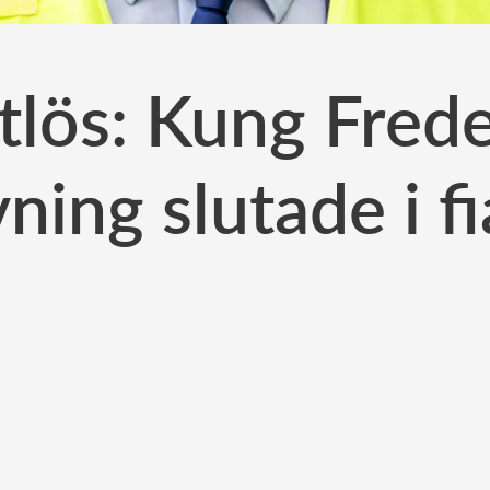
lös: Kung Frede
ning slutade i f