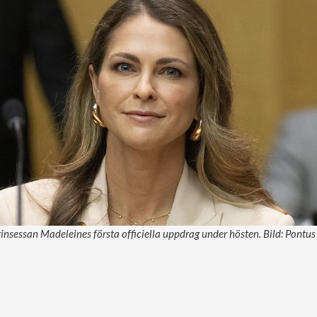
prinsessan Madeleines första officiella uppdrag under hösten. Bild: Pontu