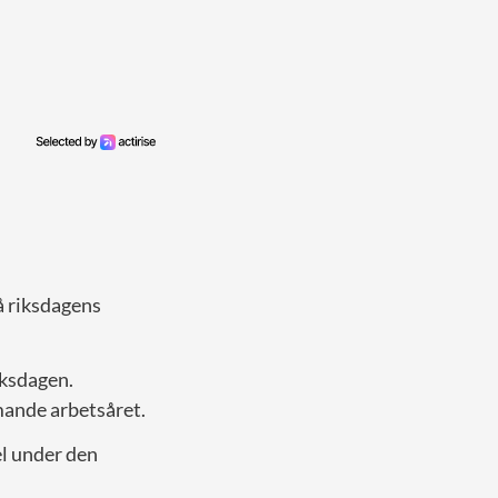
å riksdagens
iksdagen.
mmande arbetsåret.
el under den