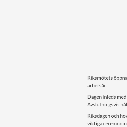
Riksmötets öppnan
arbetsår.
Dagen inleds med e
Avslutningsvis hål
Riksdagen och hove
viktiga ceremonin