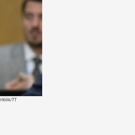
s Höök/TT