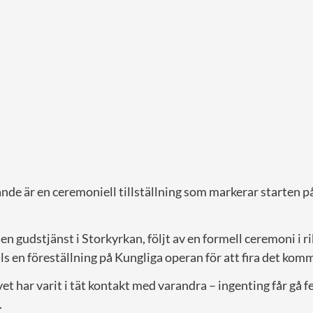
de är en ceremoniell tillställning som markerar starten p
n gudstjänst i Storkyrkan, följt av en formell ceremoni i r
ls en föreställning på Kungliga operan för att fira det ko
t har varit i tät kontakt med varandra – ingenting får gå f
.