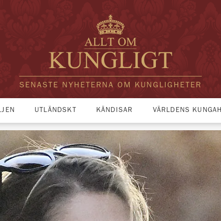
SENASTE NYHETERNA OM KUNGLIGHETER
LJEN
UTLÄNDSKT
KÄNDISAR
VÄRLDENS KUNGA