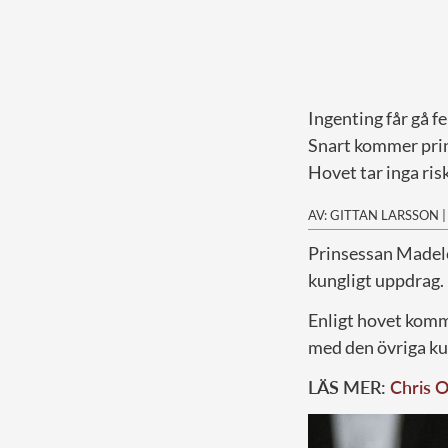
Ingenting får gå fe
Snart kommer prin
Hovet tar inga risk
AV: GITTAN LARSSON
P
rinsessan Madelei
kungligt uppdrag.
Enligt hovet komm
med den övriga ku
LÄS MER:
Chris O