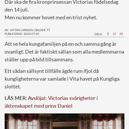
Där ska de fira kronprinsessan Victorias födelsedag
den 14 juli.
Men nu kommer hovet med en trist nyhet.
AV: GITTAN LARSSON
|
BILDER: TT
PUBLICERAD: 2024-07-05
DELA:
A
tt se hela kungafamiljen på en och samma gång är
ovanligt. Det är faktiskt sällan som alla medlemmarna
ställer upp på bild tillsammans.
Ett sådan sällsynt tillfälle ägde rum ifjol då
kungligheterna var samlade i Vita havet på Kungliga
slottet.
LÄS MER:
Avslöjat: Victorias svårigheter i
äktenskapet med prins Daniel