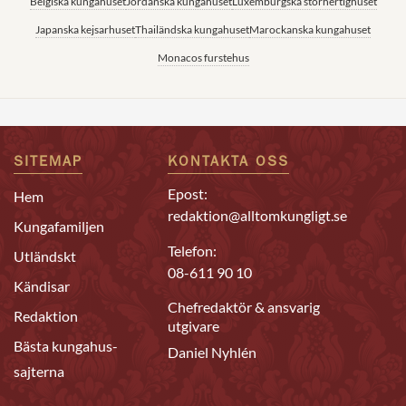
Belgiska kungahuset
Jordanska kungahuset
Luxemburgska storhertighuset
Japanska kejsarhuset
Thailändska kungahuset
Marockanska kungahuset
Monacos furstehus
SITEMAP
KONTAKTA OSS
Epost:
Hem
redaktion@alltomkungligt.se
Kungafamiljen
Telefon:
Utländskt
08-611 90 10
Kändisar
Chefredaktör & ansvarig
Redaktion
utgivare
Bästa kungahus-
Daniel Nyhlén
sajterna