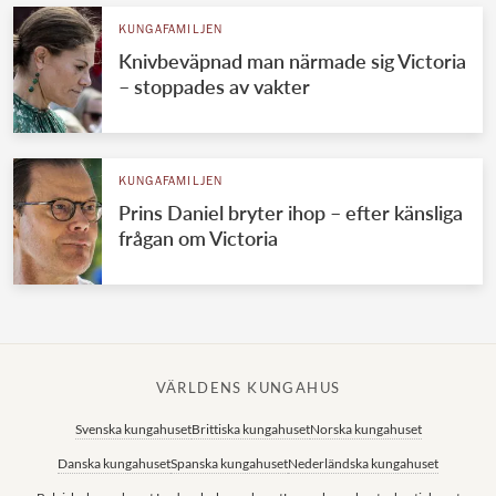
KUNGAFAMILJEN
Knivbeväpnad man närmade sig Victoria
– stoppades av vakter
KUNGAFAMILJEN
Prins Daniel bryter ihop – efter känsliga
frågan om Victoria
VÄRLDENS KUNGAHUS
Svenska kungahuset
Brittiska kungahuset
Norska kungahuset
Danska kungahuset
Spanska kungahuset
Nederländska kungahuset