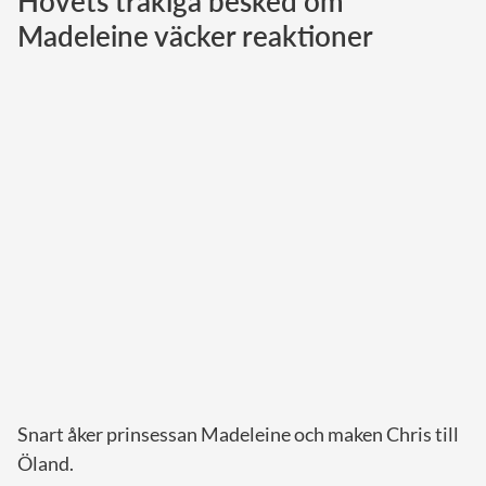
Hovets tråkiga besked om
Madeleine väcker reaktioner
Norska kungahuset
Danska kungahuset
Spanska kungahuset
Nederländska kungahuset
Belgiska kungahuset
Jordanska kungahuset
Luxemburgska storhertighuset
Japanska kejsarhuset
Thailändska kungahuset
Marockanska kungahuset
Monacos furstehus
Snart åker prinsessan Madeleine och maken Chris till
Öland.