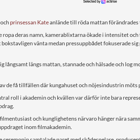
och
prinsessan Kate
anlände till röda mattan förändrades
 ropa deras namn, kamerablixtarna ökade i intensitet och 
ck bokstavligen vänta medan pressuppbådet fokuserade sig
sig långsamt längs mattan, stannade och hälsade och log 
 av de få tillfällen där kungahuset och nöjesindustrin möts p
tral roll i akademin och kvällen var därför inte bara repre
pdrag.
r filmentusiast och kunglighetens närvaro hänger nära s
uppdraget inom filmakademin.
e ceremonin samtalade paret med skådespelare, producente