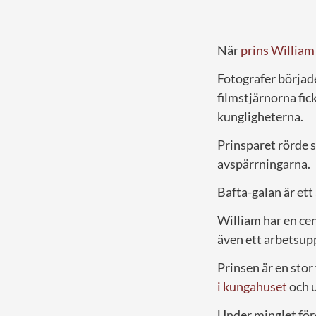
När
prins William
Fotografer började
filmstjärnorna fi
kungligheterna.
Prinsparet rörde 
avspärrningarna.
Bafta-galan är ett
William har en cen
även ett arbetsup
Prinsen är en sto
i kungahuset
och 
Under minglet för