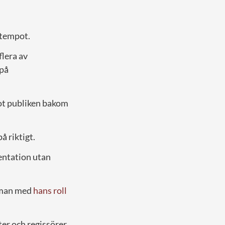
 tempot.
flera av
 på
mot publiken bakom
å riktigt.
sentation utan
amman med
hans roll
r och regissörer.