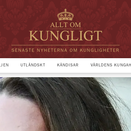
SENASTE NYHETERNA OM KUNGLIGHETER
LJEN
UTLÄNDSKT
KÄNDISAR
VÄRLDENS KUNGA