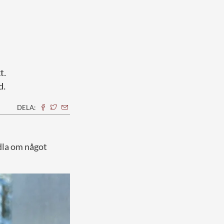
t.
d.
DELA:
dla om något