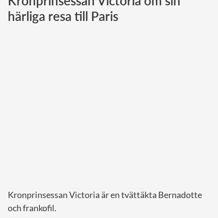
Kronprinsessan Victoria om sin
härliga resa till Paris
Norska kungahuset
Danska kungahuset
Spanska kungahuset
Nederländska kungahuset
Belgiska kungahuset
Jordanska kungahuset
Luxemburgska storhertighuset
Japanska kejsarhuset
Thailändska kungahuset
Marockanska kungahuset
Monacos furstehus
Kronprinsessan Victoria är en tvättäkta Bernadotte
och frankofil.