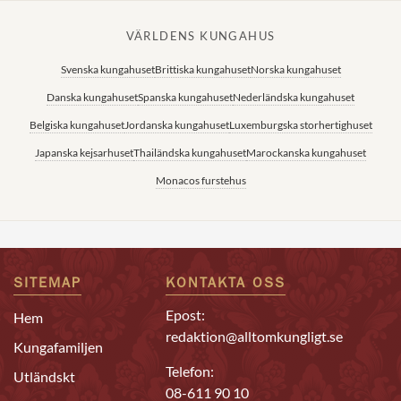
VÄRLDENS KUNGAHUS
Svenska kungahuset
Brittiska kungahuset
Norska kungahuset
Danska kungahuset
Spanska kungahuset
Nederländska kungahuset
Belgiska kungahuset
Jordanska kungahuset
Luxemburgska storhertighuset
Japanska kejsarhuset
Thailändska kungahuset
Marockanska kungahuset
Monacos furstehus
SITEMAP
KONTAKTA OSS
Epost:
Hem
redaktion@alltomkungligt.se
Kungafamiljen
Telefon:
Utländskt
08-611 90 10