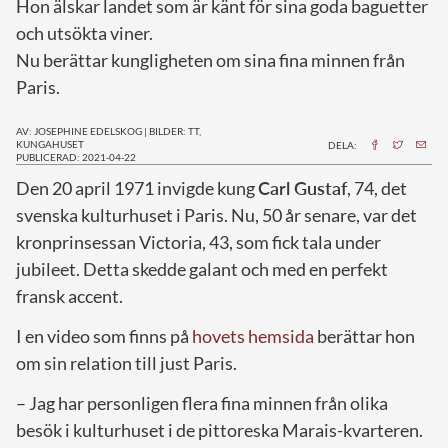
Hon älskar landet som är känt för sina goda baguetter
och utsökta viner.
Nu berättar kungligheten om sina fina minnen från
Paris.
AV: JOSEPHINE EDELSKOG
|
BILDER: TT,
KUNGAHUSET
DELA:
PUBLICERAD: 2021-04-22
D
en 20 april 1971 invigde kung
Carl Gustaf
, 74, det
svenska kulturhuset i Paris. Nu, 50 år senare, var det
kronprinsessan Victoria, 43, som fick tala under
jubileet. Detta skedde galant och med en perfekt
fransk accent.
I en video som finns på
hovets hemsida
berättar hon
om sin relation till just Paris.
– Jag har personligen flera fina minnen från olika
besök i kulturhuset i de pittoreska Marais-kvarteren.