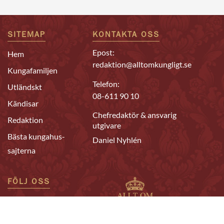
SITEMAP
KONTAKTA OSS
Epost:
Hem
redaktion@alltomkungligt.se
Kungafamiljen
Telefon:
Utländskt
08-611 90 10
Kändisar
Chefredaktör & ansvarig
Redaktion
utgivare
Bästa kungahus-
Daniel Nyhlén
sajterna
FÖLJ OSS