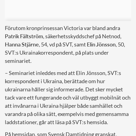
Förutom kronprinsessan Victoria var bland andra
Patrik
Fältström
, säkerhetsskyddschef på Netnod,
Hanna
Stjärne
, 54, vd på SVT, samt
Elin
Jönsson
, 50,
SVT:s Ukrainakorrespondent, på plats under
seminariet.
– Seminariet inleddes med att Elin Jönsson, SVT:s
korrespondent i Ukraina, berättade om hur
ukrainarna håller sig informerade. Det sker mycket
tack vare ett fungerande och väl utbyggt mobilnät och
att invånarna i Ukraina hjälper både samhället och
varandra på olika sätt, exempelvis med gemensamma
laddstationer, går att läsa på SVT:s hemsida.
På hemsidan, som Svensk Damtidning granskat,