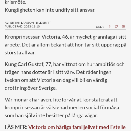
krismöte.
Kungligheten kan inte undfly sitt ansvar.
AV: GITTAN LARSSON
|
BILDER: TT
PUBLICERAD: 2023-11-10
DELA:
K
ronprinsessan Victoria, 46, är mycket grannlaga i sitt
arbete. Det är allom bekant att hon tar sitt uppdrag på
största allvar.
Kung
Carl
Gustaf
, 77, har vittnat om hur ambitiös och
trägen hans dotter är i sitt värv. Det råder ingen
tvekan om att Victoria en dag vill bli en värdig
drottning över Sverige.
Vår monark har även, lite förvånat, konstaterat att
kronprinsessan är välsignad med en social förmåga
som han själv inte besitter på långa vägar.
LÄS MER:
Victoria om härliga familjelivet med Estelle