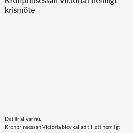
Kronprinsessan Victoria i hemligt
krismöte
Norska kungahuset
Danska kungahuset
Spanska kungahuset
Nederländska kungahuset
Belgiska kungahuset
Jordanska kungahuset
Luxemburgska storhertighuset
Japanska kejsarhuset
Thailändska kungahuset
Marockanska kungahuset
Monacos furstehus
Det är allvar nu.
Kronprinsessan Victoria blev kallad till ett hemligt