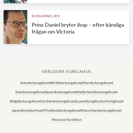
KUNGAFAMILJEN
Prins Daniel bryter ihop – efter känsliga
frågan om Victoria
VÄRLDENS KUNGAHUS
Svenska kungahuset
Brittiska kungahuset
Norska kungahuset
Danska kungahuset
Spanska kungahuset
Nederländska kungahuset
Belgiska kungahuset
Jordanska kungahuset
Luxemburgska storhertighuset
Japanska kejsarhuset
Thailändska kungahuset
Marockanska kungahuset
Monacos furstehus