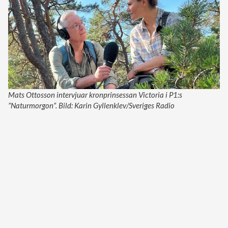
Mats Ottosson intervjuar kronprinsessan Victoria i P1:s
”Naturmorgon”. Bild: Karin Gyllenklev/Sveriges Radio