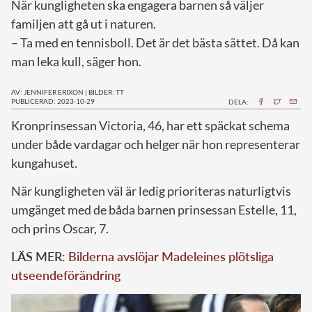
När kungligheten ska engagera barnen så väljer
familjen att gå ut i naturen.
– Ta med en tennisboll. Det är det bästa sättet. Då kan
man leka kull, säger hon.
AV: JENNIFER ERIXON
|
BILDER: TT
PUBLICERAD: 2023-10-29
DELA:
K
ronprinsessan Victoria, 46, har ett späckat schema
under både vardagar och helger när hon representerar
kungahuset.
När kungligheten väl är ledig prioriteras naturligtvis
umgänget med de båda barnen prinsessan Estelle, 11,
och prins Oscar, 7.
LÄS MER:
Bilderna avslöjar Madeleines plötsliga
utseendeförändring