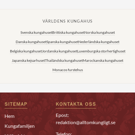
VÄRLDENS KUNGAHUS
Svenska kungahuset
Brittiska kungahuset
Norska kungahuset
Danska kungahuset
Spanska kungahuset
Nederländska kungahuset
Belgiska kungahuset
Jordanska kungahuset
Luxemburgska storhertighuset
Japanska kejsarhuset
Thailändska kungahuset
Marockanska kungahuset
Monacos furstehus
SITEMAP
KONTAKTA OSS
Epost:
Hem
redaktion@alltomkungligt.se
Kungafamiljen
Telefon: