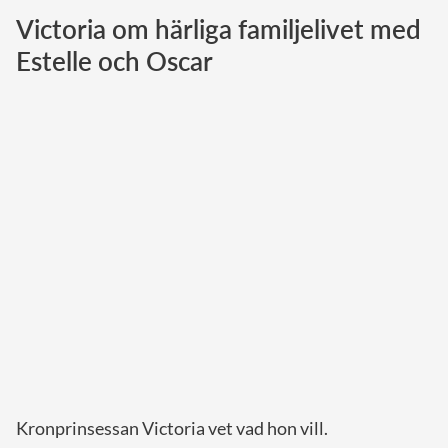
Victoria om härliga familjelivet med
Norska kungahuset
Estelle och Oscar
Danska kungahuset
Spanska kungahuset
Nederländska kungahuset
Belgiska kungahuset
Jordanska kungahuset
Luxemburgska storhertighuset
Japanska kejsarhuset
Thailändska kungahuset
Marockanska kungahuset
Monacos furstehus
Kronprinsessan Victoria vet vad hon vill.