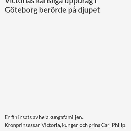
Victorias känsliga uppdrag i
Göteborg berörde på djupet
Norska kungahuset
Danska kungahuset
Spanska kungahuset
Nederländska kungahuset
Belgiska kungahuset
Jordanska kungahuset
Luxemburgska storhertighuset
Japanska kejsarhuset
Thailändska kungahuset
Marockanska kungahuset
Monacos furstehus
En fin insats av hela kungafamiljen.
Kronprinsessan Victoria, kungen och prins Carl Philip