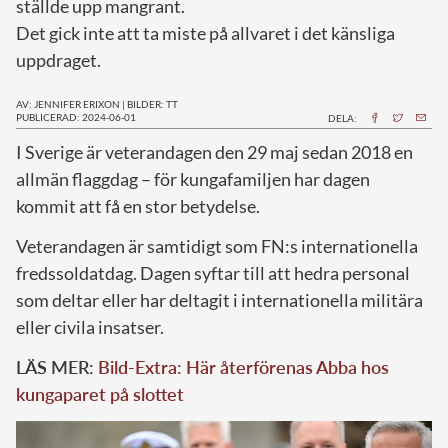
ställde upp mangrant.
Det gick inte att ta miste på allvaret i det känsliga
uppdraget.
AV: JENNIFER ERIXON
|
BILDER: TT
PUBLICERAD: 2024-06-01
DELA:
I
Sverige är veterandagen den 29 maj sedan 2018 en
allmän flaggdag – för kungafamiljen har dagen
kommit att få en stor betydelse.
Veterandagen är samtidigt som FN:s internationella
fredssoldatdag. Dagen syftar till att hedra personal
som deltar eller har deltagit i internationella militära
eller civila insatser.
LÄS MER:
Bild-Extra: Här återförenas Abba hos
kungaparet på slottet