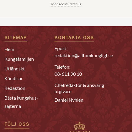
Monacos furstehus
SITEMAP
KONTAKTA OSS
Epost:
Hem
redaktion@alltomkungligt.se
Kungafamiljen
Telefon:
Utländskt
08-611 90 10
Kändisar
Chefredaktör & ansvarig
Redaktion
utgivare
Bästa kungahus-
Daniel Nyhlén
sajterna
FÖLJ OSS