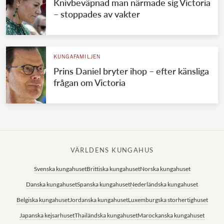
Knivbeväpnad man närmade sig Victoria
– stoppades av vakter
KUNGAFAMILJEN
Prins Daniel bryter ihop – efter känsliga
frågan om Victoria
VÄRLDENS KUNGAHUS
Svenska kungahuset
Brittiska kungahuset
Norska kungahuset
Danska kungahuset
Spanska kungahuset
Nederländska kungahuset
Belgiska kungahuset
Jordanska kungahuset
Luxemburgska storhertighuset
Japanska kejsarhuset
Thailändska kungahuset
Marockanska kungahuset