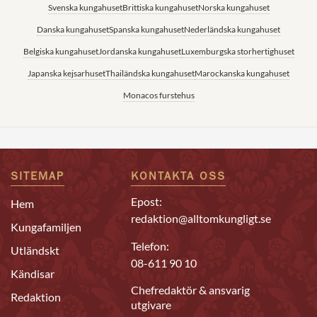
Svenska kungahuset
Brittiska kungahuset
Norska kungahuset
Danska kungahuset
Spanska kungahuset
Nederländska kungahuset
Belgiska kungahuset
Jordanska kungahuset
Luxemburgska storhertighuset
Japanska kejsarhuset
Thailändska kungahuset
Marockanska kungahuset
Monacos furstehus
SITEMAP
KONTAKTA OSS
Epost:
Hem
redaktion@alltomkungligt.se
Kungafamiljen
Telefon:
Utländskt
08-611 90 10
Kändisar
Chefredaktör & ansvarig
Redaktion
utgivare