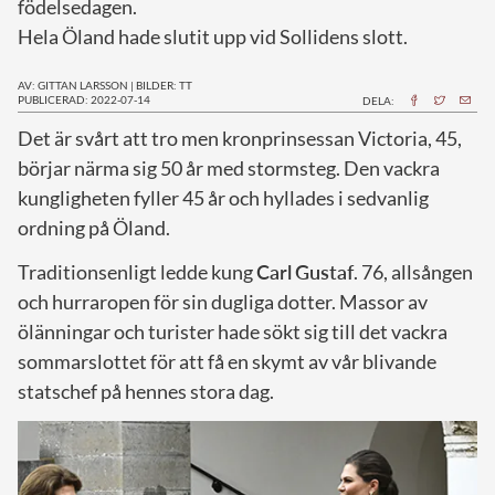
födelsedagen.
Hela Öland hade slutit upp vid Sollidens slott.
AV: GITTAN LARSSON
|
BILDER: TT
PUBLICERAD: 2022-07-14
DELA:
D
et är svårt att tro men kronprinsessan Victoria, 45,
börjar närma sig 50 år med stormsteg. Den vackra
kungligheten fyller 45 år och hyllades i sedvanlig
ordning på Öland.
Traditionsenligt ledde kung
Carl
Gustaf
. 76, allsången
och hurraropen för sin dugliga dotter. Massor av
ölänningar och turister hade sökt sig till det vackra
sommarslottet för att få en skymt av vår blivande
statschef på hennes stora dag.