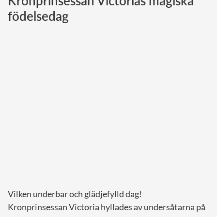
Kronprinsessan Victorias magiska
födelsedag
Norska kungahuset
Danska kungahuset
Spanska kungahuset
Nederländska kungahuset
Belgiska kungahuset
Jordanska kungahuset
Luxemburgska storhertighuset
Japanska kejsarhuset
Thailändska kungahuset
Marockanska kungahuset
Monacos furstehus
Vilken underbar och glädjefylld dag!
Kronprinsessan Victoria hyllades av undersåtarna på