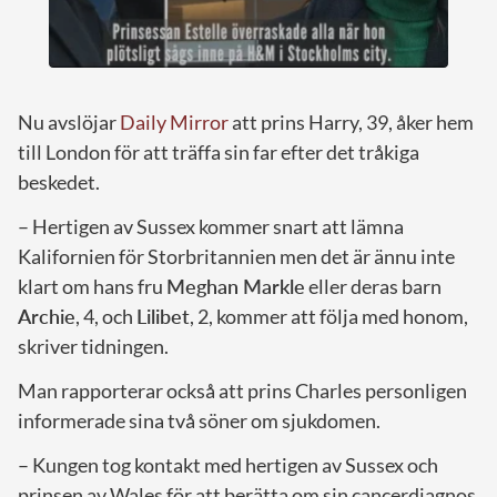
Nu avslöjar
Daily Mirror
att prins Harry, 39, åker hem
till London för att träffa sin far efter det tråkiga
beskedet.
– Hertigen av Sussex kommer snart att lämna
Kalifornien för Storbritannien men det är ännu inte
klart om hans fru
Meghan Markle
eller deras barn
Archie
, 4, och
Lilibet
, 2, kommer att följa med honom,
skriver tidningen.
Man rapporterar också att prins Charles personligen
informerade sina två söner om sjukdomen.
– Kungen tog kontakt med hertigen av Sussex och
prinsen av Wales för att berätta om sin cancerdiagnos