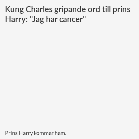
Kung Charles gripande ord till prins
Norska kungahuset
Harry: "Jag har cancer"
Danska kungahuset
Spanska kungahuset
Nederländska kungahuset
Belgiska kungahuset
Jordanska kungahuset
Luxemburgska storhertighuset
Japanska kejsarhuset
Thailändska kungahuset
Marockanska kungahuset
Monacos furstehus
Prins Harry kommer hem.