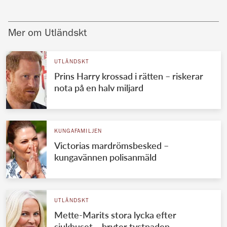
Mer om Utländskt
UTLÄNDSKT
Prins Harry krossad i rätten – riskerar
nota på en halv miljard
KUNGAFAMILJEN
Victorias mardrömsbesked –
kungavännen polisanmäld
UTLÄNDSKT
Mette-Marits stora lycka efter
sjukhuset – bryter tystnaden