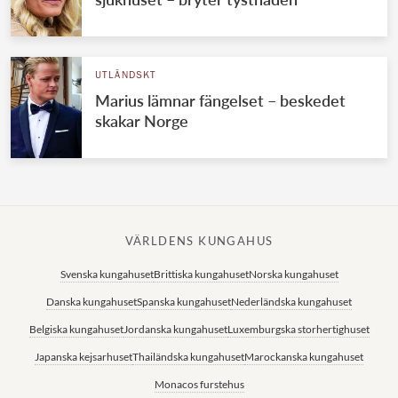
UTLÄNDSKT
Marius lämnar fängelset – beskedet
skakar Norge
VÄRLDENS KUNGAHUS
Svenska kungahuset
Brittiska kungahuset
Norska kungahuset
Danska kungahuset
Spanska kungahuset
Nederländska kungahuset
Belgiska kungahuset
Jordanska kungahuset
Luxemburgska storhertighuset
Japanska kejsarhuset
Thailändska kungahuset
Marockanska kungahuset
Monacos furstehus