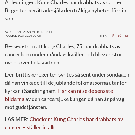
Anledningen: Kung Charles har drabbats av cancer.
Regenten berättade själv den tråkiga nyheten för sin
son.
AV: GITTAN LARSSON
|
BILDER: TT
PUBLICERAD: 2024-02-06
DELA:
B
eskedet om att kung Charles, 75, har drabbats av
cancer kom under måndagskvällen och blev en stor
nyhet över hela världen.
Den brittiske regenten syntes så sent under söndagen
då han vinkade till de jublande folkmassorna utanför
kyrkan i Sandringham.
Här kan ni se de senaste
bilderna
av den cancersjuke kungen då han är på väg
mot gudstjänsten.
LÄS MER:
Chocken: Kung Charles har drabbats av
cancer – ställer in allt