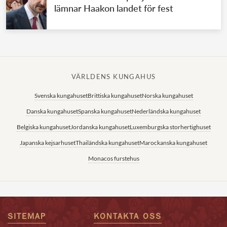
lämnar Haakon landet för fest
VÄRLDENS KUNGAHUS
Svenska kungahuset
Brittiska kungahuset
Norska kungahuset
Danska kungahuset
Spanska kungahuset
Nederländska kungahuset
Belgiska kungahuset
Jordanska kungahuset
Luxemburgska storhertighuset
Japanska kejsarhuset
Thailändska kungahuset
Marockanska kungahuset
Monacos furstehus
SITEMAP
KONTAKTA OSS