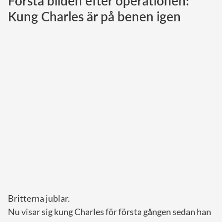
Första bilden efter operationen:
Kung Charles är på benen igen
Norska kungahuset
Danska kungahuset
Spanska kungahuset
Nederländska kungahuset
Belgiska kungahuset
Jordanska kungahuset
Luxemburgska storhertighuset
Japanska kejsarhuset
Thailändska kungahuset
Marockanska kungahuset
Monacos furstehus
Britterna jublar.
Nu visar sig kung Charles för första gången sedan han