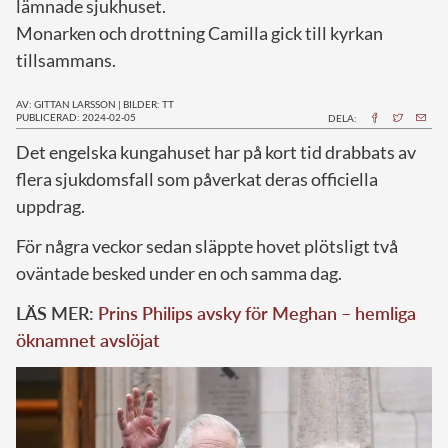
lämnade sjukhuset.
Monarken och drottning Camilla gick till kyrkan
tillsammans.
AV: GITTAN LARSSON
|
BILDER: TT
PUBLICERAD: 2024-02-05
DELA:
D
et engelska kungahuset har på kort tid drabbats av
flera sjukdomsfall som påverkat deras officiella
uppdrag.
För några veckor sedan släppte hovet plötsligt två
oväntade besked under en och samma dag.
LÄS MER:
Prins Philips avsky för Meghan – hemliga
öknamnet avslöjat