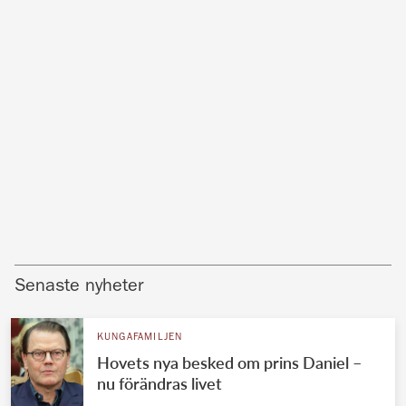
Senaste nyheter
KUNGAFAMILJEN
Hovets nya besked om prins Daniel –
nu förändras livet