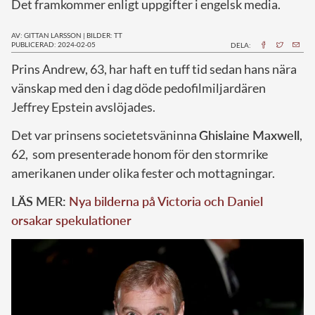
Det framkommer enligt uppgifter i engelsk media.
AV: GITTAN LARSSON
|
BILDER: TT
PUBLICERAD: 2024-02-05
DELA:
P
rins Andrew, 63, har haft en tuff tid sedan hans nära
vänskap med den i dag döde pedofilmiljardären
Jeffrey Epstein avslöjades.
Det var prinsens societetsväninna
Ghislaine Maxwell
,
62, som presenterade honom för den stormrike
amerikanen under olika fester och mottagningar.
LÄS MER:
Nya bilderna på Victoria och Daniel
orsakar spekulationer