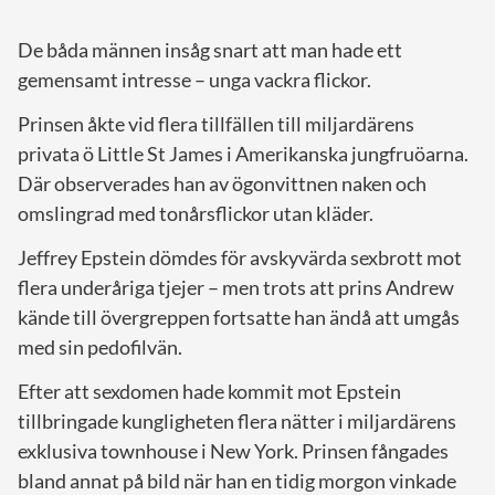
De båda männen insåg snart att man hade ett
gemensamt intresse – unga vackra flickor.
Prinsen åkte vid flera tillfällen till miljardärens
privata ö Little St James i Amerikanska jungfruöarna.
Där observerades han av ögonvittnen naken och
omslingrad med tonårsflickor utan kläder.
Jeffrey Epstein dömdes för avskyvärda sexbrott mot
flera underåriga tjejer – men trots att prins Andrew
kände till övergreppen fortsatte han ändå att umgås
med sin pedofilvän.
Efter att sexdomen hade kommit mot Epstein
tillbringade kungligheten flera nätter i miljardärens
exklusiva townhouse i New York. Prinsen fångades
bland annat på bild när han en tidig morgon vinkade