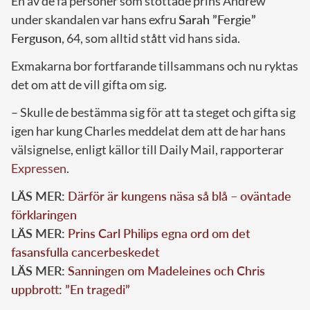
En av de få personer som stöttade prins Andrew
under skandalen var hans exfru
Sarah ”Fergie”
Ferguson
, 64, som alltid stått vid hans sida.
Exmakarna bor fortfarande tillsammans och nu ryktas
det om att de vill gifta om sig.
– Skulle de bestämma sig för att ta steget och gifta sig
igen har kung Charles meddelat dem att de har hans
välsignelse, enligt källor till Daily Mail, rapporterar
Expressen
.
LÄS MER:
Därför är kungens näsa så blå – oväntade
förklaringen
LÄS MER:
Prins Carl Philips egna ord om det
fasansfulla cancerbeskedet
LÄS MER:
Sanningen om Madeleines och Chris
uppbrott: ”En tragedi”