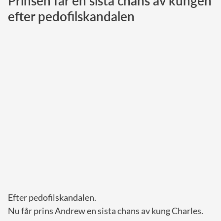
Prinsen får en sista chans av kungen
efter pedofilskandalen
Norska kungahuset
Danska kungahuset
Spanska kungahuset
Nederländska kungahuset
Belgiska kungahuset
Jordanska kungahuset
Luxemburgska storhertighuset
Japanska kejsarhuset
Thailändska kungahuset
Marockanska kungahuset
Monacos furstehus
Efter pedofilskandalen.
Nu får prins Andrew en sista chans av kung Charles.