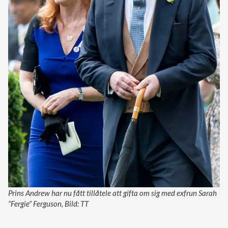
Prins Andrew har nu fått tillåtele att gifta om sig med exfrun Sarah
”Fergie” Ferguson, Bild: TT