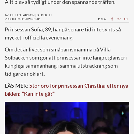
Allt blev så tydligt under den spännande träffen.
AV: GITTAN LARSSON
|
BILDER: TT
PUBLICERAD: 2024-02-01
DELA:
P
rinsessan Sofia, 39, har på senare tid inte synts så
mycket i officiella evenemang.
Om det är livet som småbarnsmamma på Villa
Solbacken som gör att prinsessan inte längre glänser i
kungliga sammanhang i samma utsträckning som
tidigare är oklart.
LÄS MER:
Stor oro för prinsessan Christina efter nya
bilden: ”Kan inte gå?”