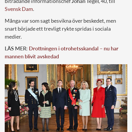
biträdande informationschef
Johan Tegel
, 40, till
Svensk Dam
.
Många var som sagt besvikna över beskedet, men
snart började ett trevligt rykte spridas i sociala
medier.
LÄS MER:
Drottningen i otrohetsskandal – nu har
mannen blivit avskedad