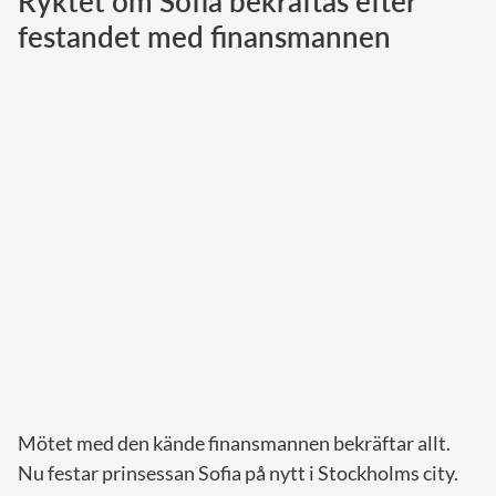
Ryktet om Sofia bekräftas efter
festandet med finansmannen
Norska kungahuset
Danska kungahuset
Spanska kungahuset
Nederländska kungahuset
Belgiska kungahuset
Jordanska kungahuset
Luxemburgska storhertighuset
Japanska kejsarhuset
Thailändska kungahuset
Marockanska kungahuset
Monacos furstehus
Mötet med den kände finansmannen bekräftar allt.
Nu festar prinsessan Sofia på nytt i Stockholms city.