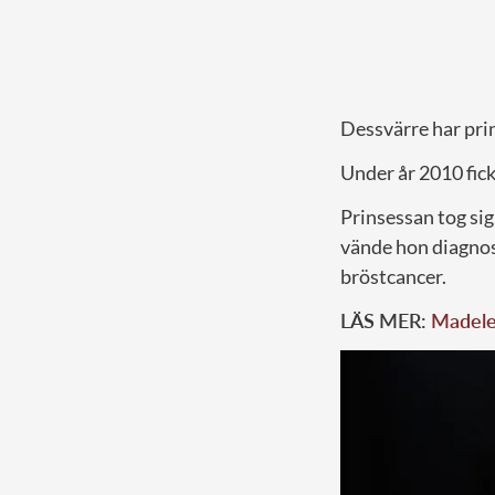
Dessvärre har pri
Under år 2010 fic
Prinsessan tog sig
vände hon diagnose
bröstcancer.
LÄS MER:
Madele