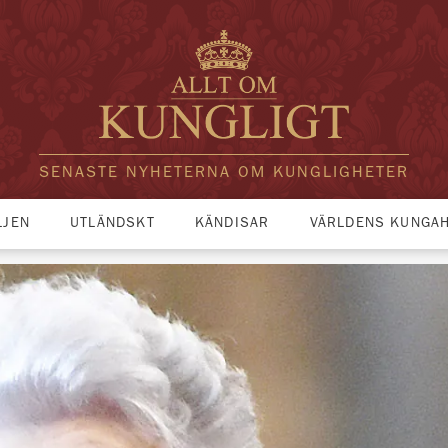
SENASTE NYHETERNA OM KUNGLIGHETER
LJEN
UTLÄNDSKT
KÄNDISAR
VÄRLDENS KUNGA