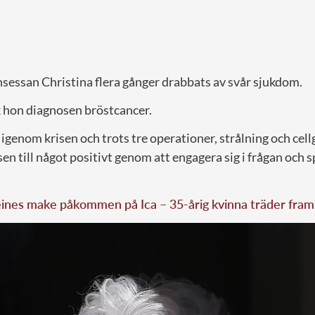
nsessan Christina flera gånger drabbats av svår sjukdom.
k hon diagnosen bröstcancer.
 igenom krisen och trots tre operationer, strålning och cel
n till något positivt genom att engagera sig i frågan och
ines make påkommen på Ica – 35-årig kvinna träder fram