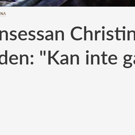
INA
insessan Christin
lden: "Kan inte g