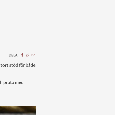
DELA:
stort stöd för både
och prata med