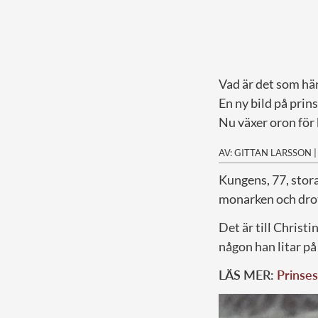
Vad är det som hä
En ny bild på prin
Nu växer oron för
AV: GITTAN LARSSON
K
ungens, 77, stora
monarken och dro
Det är till Christ
någon han litar på 
LÄS MER:
Prinses