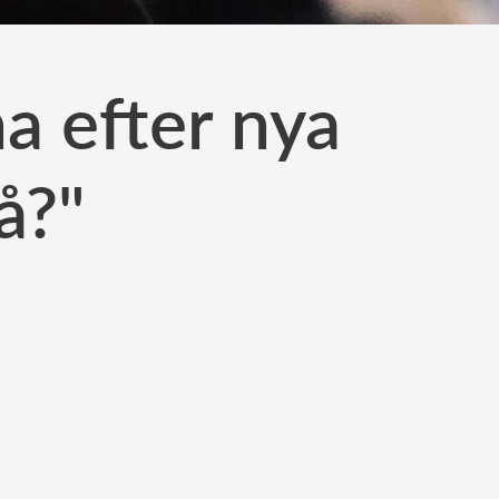
a efter nya
å?"