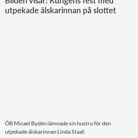
Bilden visar: Kungens fest med
utpekade älskarinnan på slottet
Norska kungahuset
Danska kungahuset
Spanska kungahuset
Nederländska kungahuset
Belgiska kungahuset
Jordanska kungahuset
Luxemburgska storhertighuset
Japanska kejsarhuset
Thailändska kungahuset
Marockanska kungahuset
Monacos furstehus
ÖB Micael Bydén lämnade sin hustru för den
utpekade älskarinnan Linda Staaf.