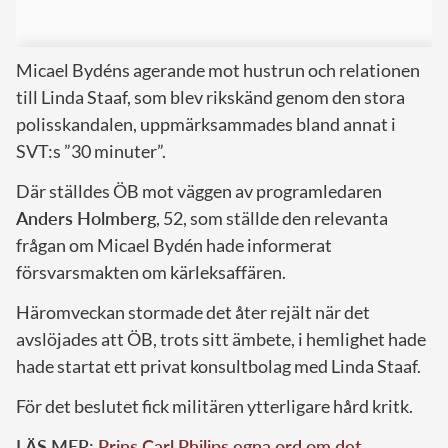
Micael Bydéns agerande mot hustrun och relationen
till Linda Staaf, som blev rikskänd genom den stora
polisskandalen, uppmärksammades bland annat i
SVT:s ”30 minuter”.
Där ställdes ÖB mot väggen av programledaren
Anders Holmberg
, 52, som ställde den relevanta
frågan om Micael Bydén hade informerat
försvarsmakten om kärleksaffären.
Häromveckan stormade det åter rejält när det
avslöjades att ÖB, trots sitt ämbete, i hemlighet hade
hade startat ett privat konsultbolag med Linda Staaf.
För det beslutet fick militären ytterligare hård kritk.
LÄS MER:
Prins Carl Philips egna ord om det