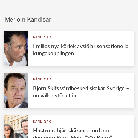
Mer om Kändisar
KÄNDISAR
Emilios nya kärlek avslöjar sensationella
kungakopplingen
KÄNDISAR
Björn Skifs vårdbesked skakar Sverige –
nu väller stödet in
KÄNDISAR
Hustruns hjärtskärande ord om
demente Björn Skifs: ”Vår Björn”