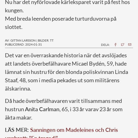
Nu har det nyförlovade kärleksparet varit på fest hos
kungen.
Med breda leenden poserade turturduvorna på
slottet.
AV: GITTAN LARSSON
|
BILDER: TT
PUBLICERAD: 2024-01-31
DELA:
D
et var en överraskande historia när det avslöjades
att landets överbefälhavare Micael Bydén, 59, hade
lämnat sin hustru för den blonda poliskvinnan Linda
Staaf, 48, som i media pekades ut som militärens
älskarinna.
Då hade överbefälhavaren varit tillsammans med
hustrun
Anita Carlman
, 65, i 33 år varav 23 år som
äkta makar.
LÄS MER:
Sanningen om Madeleines och Chris
uppbrott: ”En tragedi”