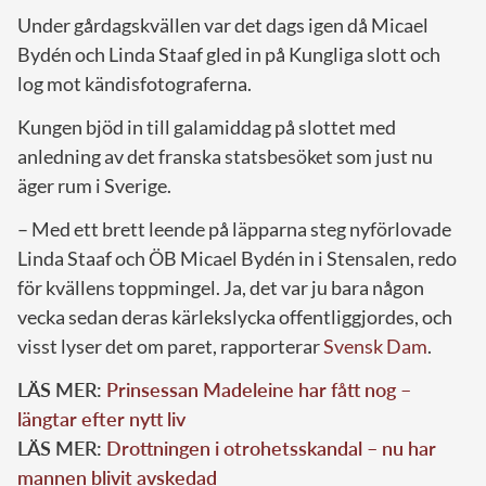
Under gårdagskvällen var det dags igen då Micael
Bydén och Linda Staaf gled in på Kungliga slott och
log mot kändisfotograferna.
Kungen bjöd in till galamiddag på slottet med
anledning av det franska statsbesöket som just nu
äger rum i Sverige.
– Med ett brett leende på läpparna steg nyförlovade
Linda Staaf och ÖB Micael Bydén in i Stensalen, redo
för kvällens toppmingel. Ja, det var ju bara någon
vecka sedan deras kärlekslycka offentliggjordes, och
visst lyser det om paret, rapporterar
Svensk Dam
.
LÄS MER:
Prinsessan Madeleine har fått nog –
längtar efter nytt liv
LÄS MER:
Drottningen i otrohetsskandal – nu har
mannen blivit avskedad