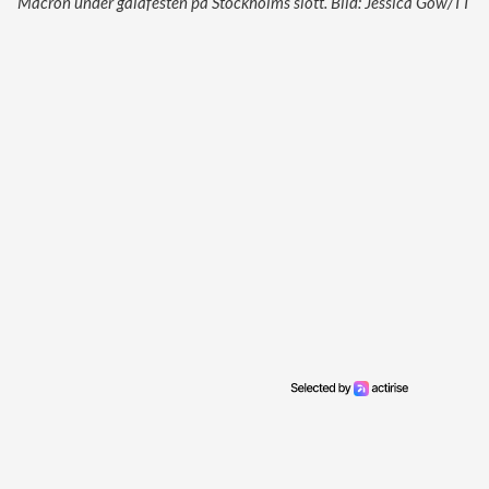
Macron under galafesten på Stockholms slott. Bild: Jessica Gow/TT