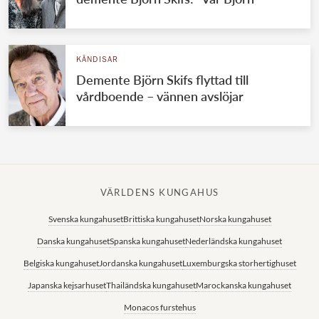
KÄNDISAR
Demente Björn Skifs flyttad till
vårdboende – vännen avslöjar
VÄRLDENS KUNGAHUS
Svenska kungahuset
Brittiska kungahuset
Norska kungahuset
Danska kungahuset
Spanska kungahuset
Nederländska kungahuset
Belgiska kungahuset
Jordanska kungahuset
Luxemburgska storhertighuset
Japanska kejsarhuset
Thailändska kungahuset
Marockanska kungahuset
Monacos furstehus