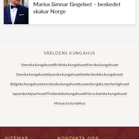
Marius lämnar fängelset – beskedet
skakar Norge
VÄRLDENS KUNGAHUS
Svenska kungahuset
Brittiska kungahuset
Norska kungahuset
Danska kungahuset
Spanska kungahuset
Nederländska kungahuset
Belgiska kungahuset
Jordanska kungahuset
Luxemburgska storhertighuset
Japanska kejsarhuset
Thailändska kungahuset
Marockanska kungahuset
Monacos furstehus