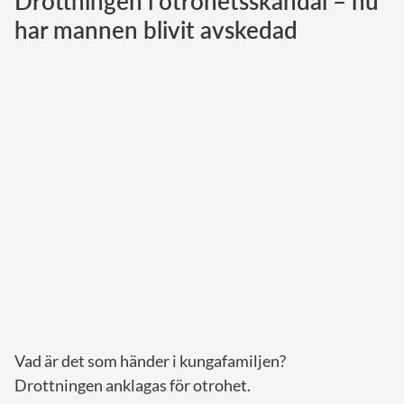
Drottningen i otrohetsskandal – nu
har mannen blivit avskedad
Norska kungahuset
Danska kungahuset
Spanska kungahuset
Nederländska kungahuset
Belgiska kungahuset
Jordanska kungahuset
Luxemburgska storhertighuset
Japanska kejsarhuset
Thailändska kungahuset
Marockanska kungahuset
Monacos furstehus
Vad är det som händer i kungafamiljen?
Drottningen anklagas för otrohet.