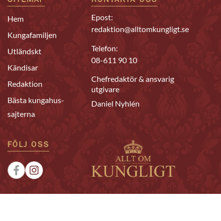
SITEMAP
KONTAKTA OSS
Epost:
Hem
redaktion@alltomkungligt.se
Kungafamiljen
Telefon:
Utländskt
08-611 90 10
Kändisar
Chefredaktör & ansvarig
Redaktion
utgivare
Bästa kungahus-
Daniel Nyhlén
sajterna
FÖLJ OSS
|
|
Sponsrat
Tipsa oss
Annonsera