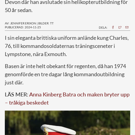
Devon där han avslutade sin helikopterutbildning för
50 år sedan.
AV: JENNIFER ERIXON
|
BILDER: TT
PUBLICERAD: 2024-11-25
DELA:
I
sin eleganta brittiska uniform anlände kung Charles,
76, till kommandosoldaternas träningsceneter i
Lympstone, nära Exmouth.
Basen är inte helt obekant för regenten, då han 1974
genomförde en tre dagar lång kommandoutbildning
just där.
LÄS MER:
Anna Kinberg Batra och maken bryter upp
– tråkiga beskedet