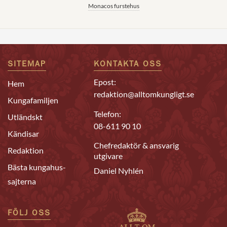
Monacos furstehus
SITEMAP
KONTAKTA OSS
Epost:
Hem
redaktion@alltomkungligt.se
Kungafamiljen
Telefon:
Utländskt
08-611 90 10
Kändisar
Chefredaktör & ansvarig
Redaktion
utgivare
Bästa kungahus-
Daniel Nyhlén
sajterna
FÖLJ OSS