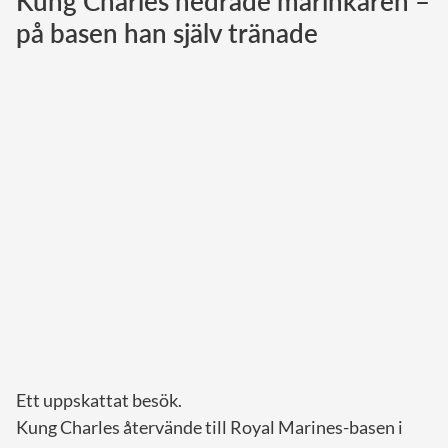
Kung Charles hedrade marinkåren –
på basen han själv tränade
Norska kungahuset
Danska kungahuset
Spanska kungahuset
Nederländska kungahuset
Belgiska kungahuset
Jordanska kungahuset
Luxemburgska storhertighuset
Japanska kejsarhuset
Thailändska kungahuset
Marockanska kungahuset
Monacos furstehus
Ett uppskattat besök.
Kung Charles återvände till Royal Marines-basen i