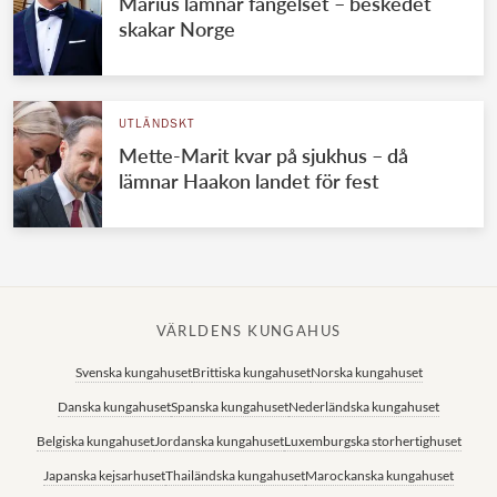
Marius lämnar fängelset – beskedet
skakar Norge
UTLÄNDSKT
Mette-Marit kvar på sjukhus – då
lämnar Haakon landet för fest
VÄRLDENS KUNGAHUS
Svenska kungahuset
Brittiska kungahuset
Norska kungahuset
Danska kungahuset
Spanska kungahuset
Nederländska kungahuset
Belgiska kungahuset
Jordanska kungahuset
Luxemburgska storhertighuset
Japanska kejsarhuset
Thailändska kungahuset
Marockanska kungahuset