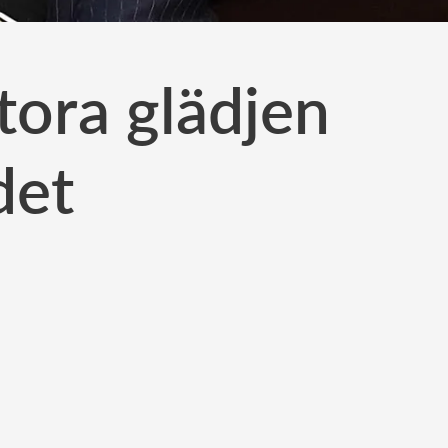
tora glädjen
det