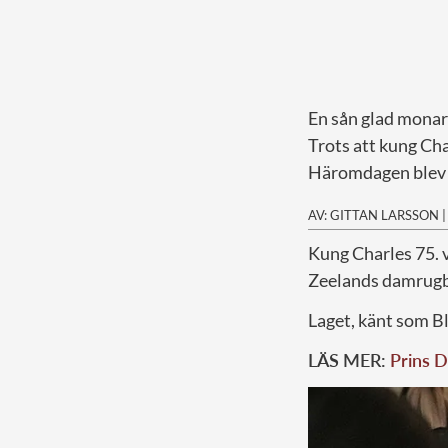
En sån glad monar
Trots att kung Cha
Häromdagen blev d
AV: GITTAN LARSSON
K
ung Charles 75. 
Zeelands damrugb
Laget, känt som B
LÄS MER:
Prins D