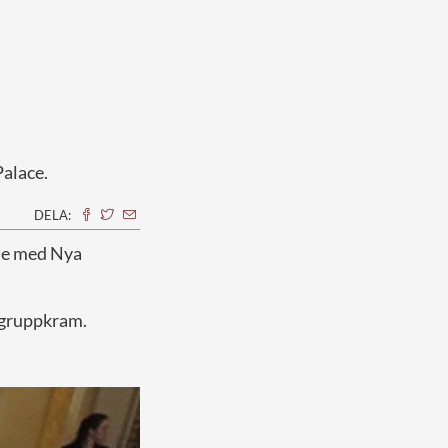
alace.
DELA:
öte med Nya
 gruppkram.