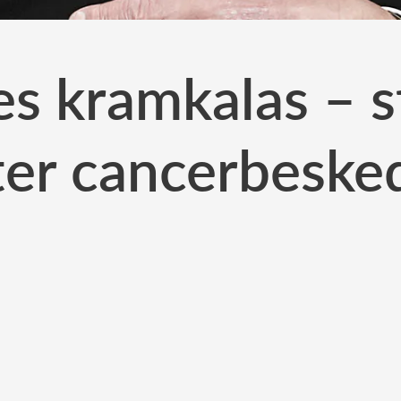
s kramkalas – s
ter cancerbeske