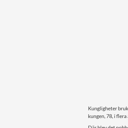
Kungligheter bruk
kungen, 78, i flera
Där blev det nobb