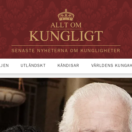
SENASTE NYHETERNA OM KUNGLIGHETER
LJEN
UTLÄNDSKT
KÄNDISAR
VÄRLDENS KUNGA