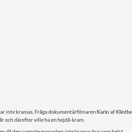
ar inte kramas. Fråga dokumentärfilmaren
Karin af Klintb
 år och därefter ville ha en hejdå-kram.
en då den svenske monarken inte kramas hur som helst.