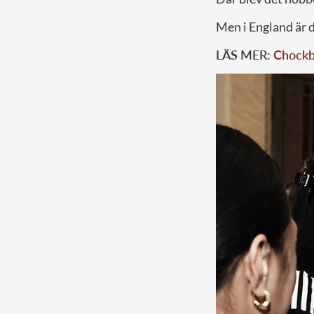
Men i England är d
LÄS MER:
Chockb