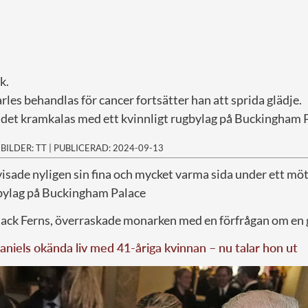
k.
rles behandlas för cancer fortsätter han att sprida glädje.
et kramkalas med ett kvinnligt rugbylag på Buckingham P
|
BILDER: TT
|
PUBLICERAD: 2024-09-13
visade nyligen sin fina och mycket varma sida under ett m
ylag på Buckingham Palace
lack Ferns, överraskade monarken med en förfrågan om en
aniels okända liv med 41-åriga kvinnan – nu talar hon ut