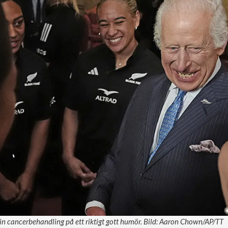
sin cancerbehandling på ett riktigt gott humör. Bild: Aaron Chown/AP/TT