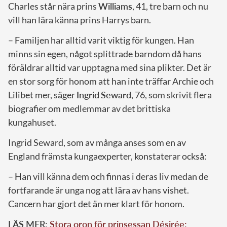
Charles står nära prins
Williams
, 41, tre barn och nu
vill han lära känna prins Harrys barn.
– Familjen har alltid varit viktig för kungen. Han
minns sin egen, något splittrade barndom då hans
föräldrar alltid var upptagna med sina plikter. Det är
en stor sorg för honom att han inte träffar Archie och
Lilibet mer, säger
Ingrid
Seward
, 76, som skrivit flera
biografier om medlemmar av det brittiska
kungahuset.
Ingrid Seward, som av många anses som en av
England främsta kungaexperter, konstaterar också:
– Han vill känna dem och finnas i deras liv medan de
fortfarande är unga nog att lära av hans vishet.
Cancern har gjort det än mer klart för honom.
LÄS MER:
Stora oron för prinsessan Désirée: