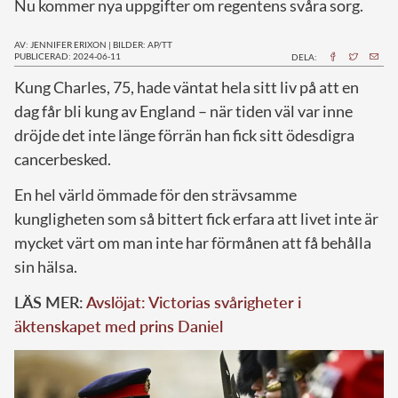
Nu kommer nya uppgifter om regentens svåra sorg.
AV: JENNIFER ERIXON
|
BILDER: AP/TT
PUBLICERAD: 2024-06-11
DELA:
K
ung Charles, 75, hade väntat hela sitt liv på att en
dag får bli kung av England – när tiden väl var inne
dröjde det inte länge förrän han fick sitt ödesdigra
cancerbesked.
En hel värld ömmade för den strävsamme
kungligheten som så bittert fick erfara att livet inte är
mycket värt om man inte har förmånen att få behålla
sin hälsa.
LÄS MER:
Avslöjat: Victorias svårigheter i
äktenskapet med prins Daniel