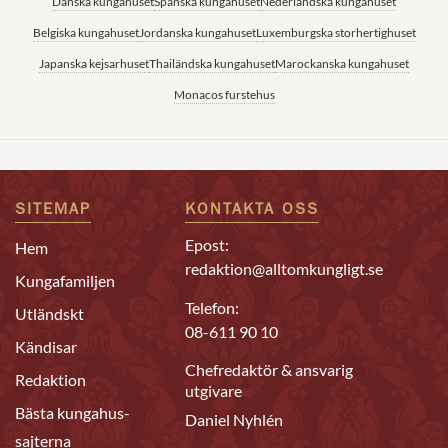
Danska kungahuset
Spanska kungahuset
Nederländska kungahuset
Belgiska kungahuset
Jordanska kungahuset
Luxemburgska storhertighuset
Japanska kejsarhuset
Thailändska kungahuset
Marockanska kungahuset
Monacos furstehus
SITEMAP
KONTAKTA OSS
Epost:
Hem
redaktion@alltomkungligt.se
Kungafamiljen
Telefon:
Utländskt
08-611 90 10
Kändisar
Chefredaktör & ansvarig
Redaktion
utgivare
Bästa kungahus-
Daniel Nyhlén
sajterna