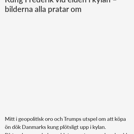
bilderna alla pratar om
Norska kungahuset
Danska kungahuset
Spanska kungahuset
Nederländska kungahuset
Belgiska kungahuset
Jordanska kungahuset
Luxemburgska storhertighuset
Japanska kejsarhuset
Thailändska kungahuset
Marockanska kungahuset
Monacos furstehus
Mitt i geopolitisk oro och Trumps utspel om att köpa
ön dök Danmarks kung plötsligt upp i kylan.