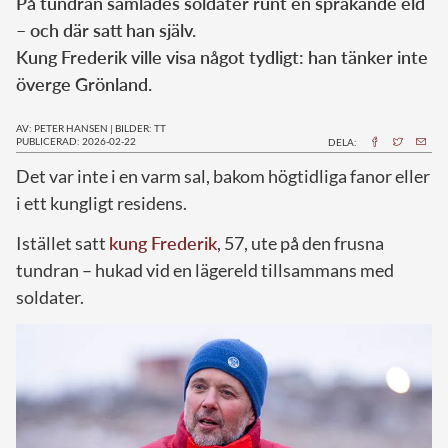
På tundran samlades soldater runt en sprakande eld
– och där satt han själv.
Kung Frederik ville visa något tydligt: han tänker inte
överge Grönland.
AV: PETER HANSEN
|
BILDER: TT
PUBLICERAD: 2026-02-22
DELA:
Det var inte i en varm sal, bakom högtidliga fanor eller
i ett kungligt residens.
Istället satt
kung Frederik
, 57, ute på den frusna
tundran – hukad vid en lägereld tillsammans med
soldater.