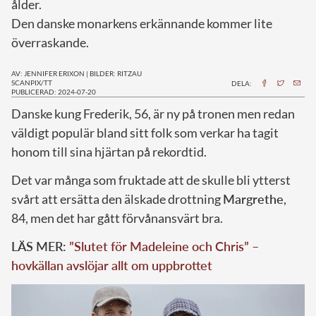
ålder.
Den danske monarkens erkännande kommer lite
överraskande.
AV: JENNIFER ERIXON
|
BILDER: RITZAU
SCANPIX/TT
DELA:
PUBLICERAD: 2024-07-20
D
anske kung Frederik, 56, är ny på tronen men redan
väldigt populär bland sitt folk som verkar ha tagit
honom till sina hjärtan på rekordtid.
Det var många som fruktade att de skulle bli ytterst
svårt att ersätta den älskade drottning
Margrethe
,
84, men det har gått förvånansvärt bra.
LÄS MER:
”Slutet för Madeleine och Chris” –
hovkällan avslöjar allt om uppbrottet