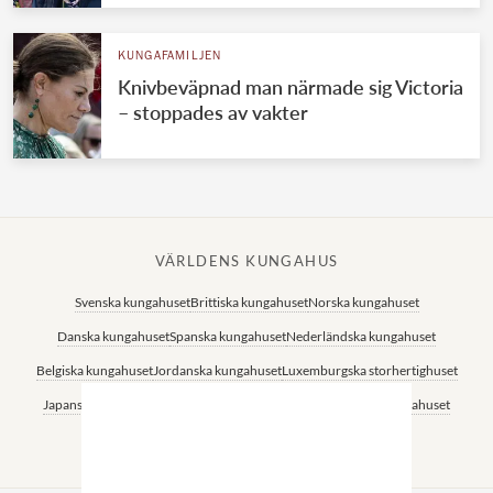
KUNGAFAMILJEN
Knivbeväpnad man närmade sig Victoria
– stoppades av vakter
VÄRLDENS KUNGAHUS
Svenska kungahuset
Brittiska kungahuset
Norska kungahuset
Danska kungahuset
Spanska kungahuset
Nederländska kungahuset
Belgiska kungahuset
Jordanska kungahuset
Luxemburgska storhertighuset
Japanska kejsarhuset
Thailändska kungahuset
Marockanska kungahuset
Monacos furstehus