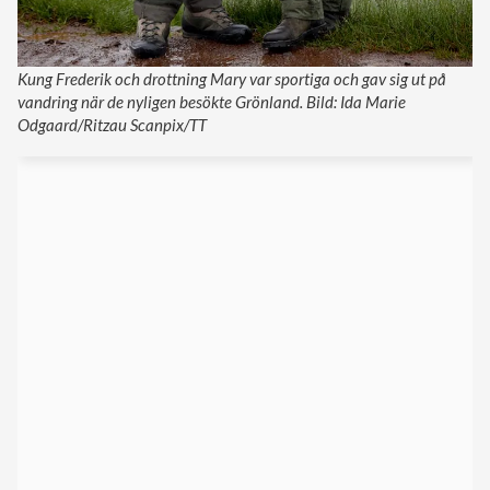
Kung Frederik och drottning Mary var sportiga och gav sig ut på
vandring när de nyligen besökte Grönland. Bild: Ida Marie
Odgaard/Ritzau Scanpix/TT