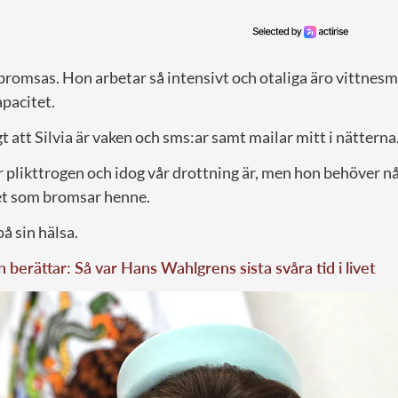
bromsas. Hon arbetar så intensivt och otaliga äro vittne
pacitet.
gt att Silvia är vaken och sms:ar samt mailar mitt i nätterna
r plikttrogen och idog vår drottning är, men hon behöver n
et som bromsar henne.
å sin hälsa.
n berättar: Så var Hans Wahlgrens sista svåra tid i livet