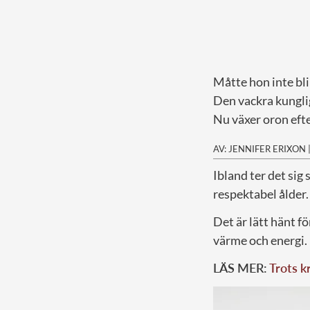
Måtte hon inte bli 
Den vackra kunglig
Nu växer oron efte
AV: JENNIFER ERIXON
I
bland ter det sig
respektabel ålder.
Det är lätt hänt f
värme och energi.
LÄS MER:
Trots k