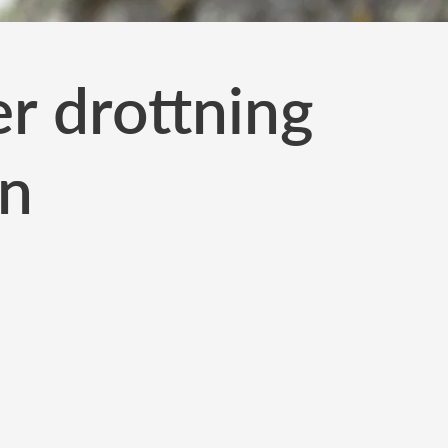
er drottning
en