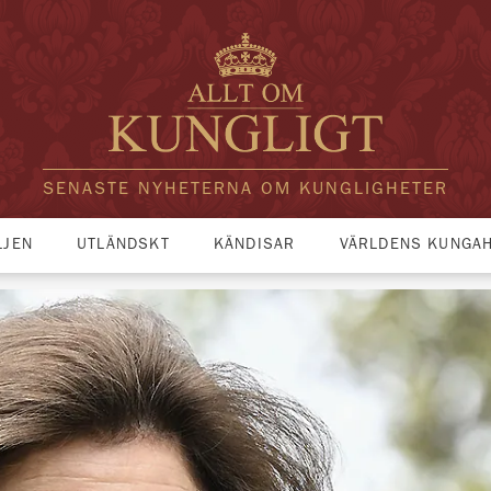
SENASTE NYHETERNA OM KUNGLIGHETER
LJEN
UTLÄNDSKT
KÄNDISAR
VÄRLDENS KUNGA