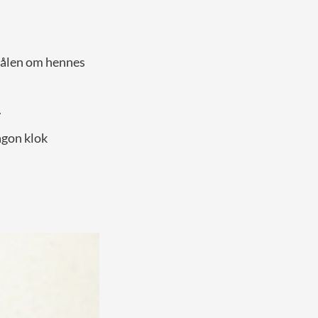
smålen om hennes
.
ågon klok