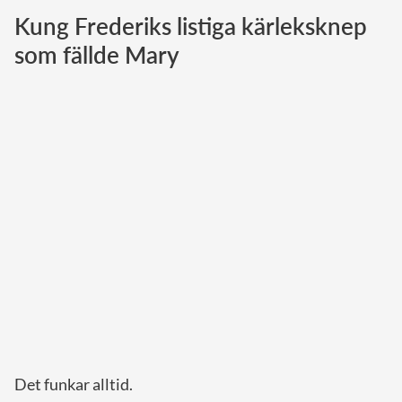
Kung Frederiks listiga kärleksknep
Norska kungahuset
som fällde Mary
Danska kungahuset
Spanska kungahuset
Nederländska kungahuset
Belgiska kungahuset
Jordanska kungahuset
Luxemburgska storhertighuset
Japanska kejsarhuset
Thailändska kungahuset
Marockanska kungahuset
Monacos furstehus
Det funkar alltid.