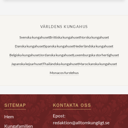
VÄRLDENS KUNGAHUS
Svenska kungahuset
Brittiska kungahuset
Norska kungahuset
Danska kungahuset
Spanska kungahuset
Nederländska kungahuset
Belgiska kungahuset
Jordanska kungahuset
Luxemburgska storhertighuset
Japanska kejsarhuset
Thailändska kungahuset
Marockanska kungahuset
Monacos furstehus
SITEMAP
KONTAKTA OSS
Epost:
Hem
redaktion@alltomkungligt.se
Kungafamiljen