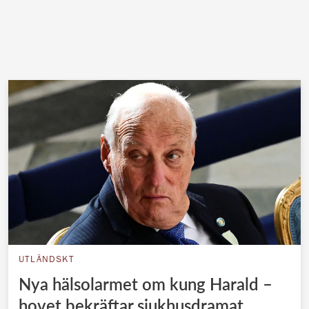
UTLÄNDSKT
Nya hälsolarmet om kung Harald –
hovet bekräftar sjukhusdramat