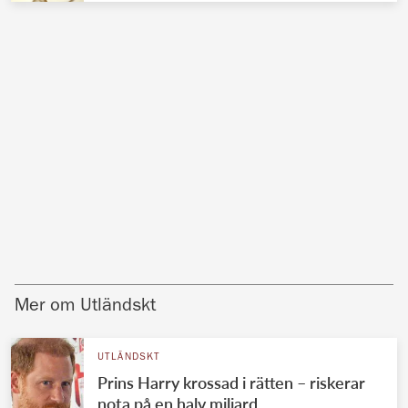
Mer om Utländskt
UTLÄNDSKT
Prins Harry krossad i rätten – riskerar
nota på en halv miljard