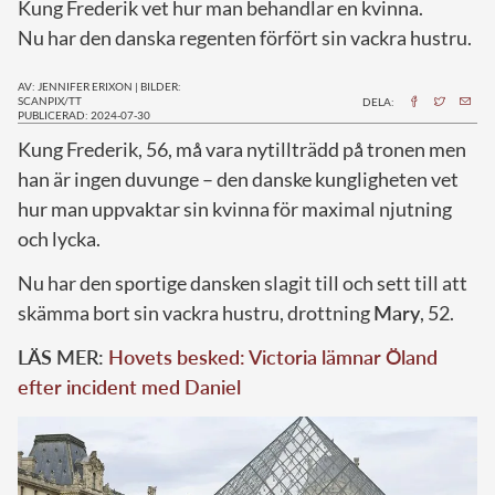
Kung Frederik vet hur man behandlar en kvinna.
Nu har den danska regenten förfört sin vackra hustru.
AV: JENNIFER ERIXON
|
BILDER:
SCANPIX/TT
DELA:
PUBLICERAD: 2024-07-30
K
ung Frederik, 56, må vara nytillträdd på tronen men
han är ingen duvunge – den danske kungligheten vet
hur man uppvaktar sin kvinna för maximal njutning
och lycka.
Nu har den sportige dansken slagit till och sett till att
skämma bort sin vackra hustru, drottning
Mary
, 52.
LÄS MER:
Hovets besked: Victoria lämnar Öland
efter incident med Daniel