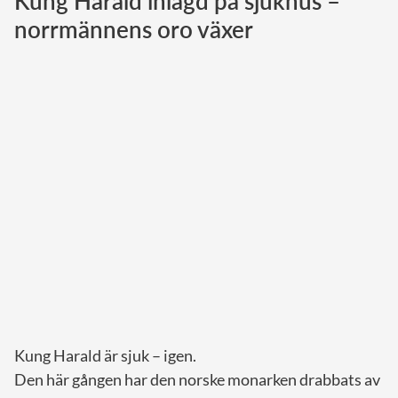
Kung Harald inlagd på sjukhus –
norrmännens oro växer
Norska kungahuset
Danska kungahuset
Spanska kungahuset
Nederländska kungahuset
Belgiska kungahuset
Jordanska kungahuset
Luxemburgska storhertighuset
Japanska kejsarhuset
Thailändska kungahuset
Marockanska kungahuset
Monacos furstehus
Kung Harald är sjuk – igen.
Den här gången har den norske monarken drabbats av