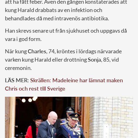
att ha fått feber. Även den gången konstaterades att
kung Harald drabbats av en infektion och
behandlades då med intravenös antibiotika.
Han skrevs senare ut från sjukhuset och uppgavs då
vara i god form.
När kung
Charles
, 74, kröntes i lördags närvarade
varken kung Harald eller drottning
Sonja
, 85, vid
ceremonin.
LÄS MER:
Skrällen: Madeleine har lämnat maken
Chris och rest till Sverige