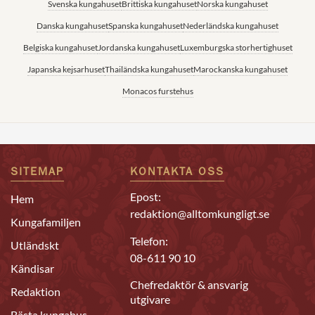
Svenska kungahuset
Brittiska kungahuset
Norska kungahuset
Danska kungahuset
Spanska kungahuset
Nederländska kungahuset
Belgiska kungahuset
Jordanska kungahuset
Luxemburgska storhertighuset
Japanska kejsarhuset
Thailändska kungahuset
Marockanska kungahuset
Monacos furstehus
SITEMAP
KONTAKTA OSS
Epost:
Hem
redaktion@alltomkungligt.se
Kungafamiljen
Telefon:
Utländskt
08-611 90 10
Kändisar
Chefredaktör & ansvarig
Redaktion
utgivare
Bästa kungahus-