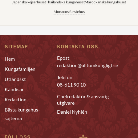
Japanska kejsarhuset
Thailändska kungahuset
Marockanska kungahuset
Monacos furstehus
SITEMAP
KONTAKTA OSS
Epost:
Hem
redaktion@alltomkungligt.se
Kungafamiljen
Telefon:
Utländskt
08-611 90 10
Kändisar
Chefredaktör & ansvarig
Redaktion
utgivare
Bästa kungahus-
Daniel Nyhlén
sajterna
FÖLJ OSS