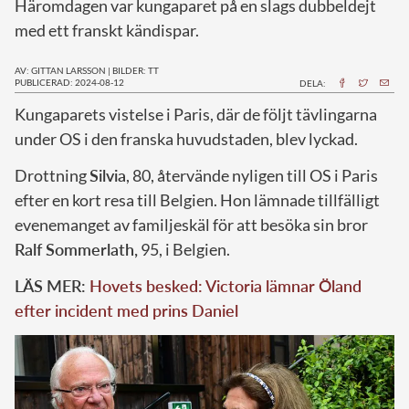
Häromdagen var kungaparet på en slags dubbeldejt
med ett franskt kändispar.
AV: GITTAN LARSSON
|
BILDER: TT
PUBLICERAD: 2024-08-12
DELA:
K
ungaparets vistelse i Paris, där de följt tävlingarna
under OS i den franska huvudstaden, blev lyckad.
Drottning
Silvia
, 80, återvände nyligen till OS i Paris
efter en kort resa till Belgien. Hon lämnade tillfälligt
evenemanget av familjeskäl för att besöka sin bror
Ralf Sommerlath,
95, i Belgien.
LÄS MER:
Hovets besked: Victoria lämnar Öland
efter incident med prins Daniel