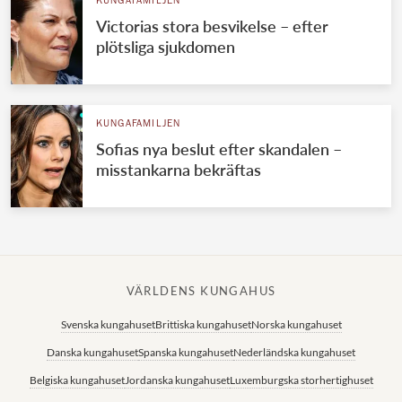
KUNGAFAMILJEN
Victorias stora besvikelse – efter
plötsliga sjukdomen
KUNGAFAMILJEN
Sofias nya beslut efter skandalen –
misstankarna bekräftas
VÄRLDENS KUNGAHUS
Svenska kungahuset
Brittiska kungahuset
Norska kungahuset
Danska kungahuset
Spanska kungahuset
Nederländska kungahuset
Belgiska kungahuset
Jordanska kungahuset
Luxemburgska storhertighuset