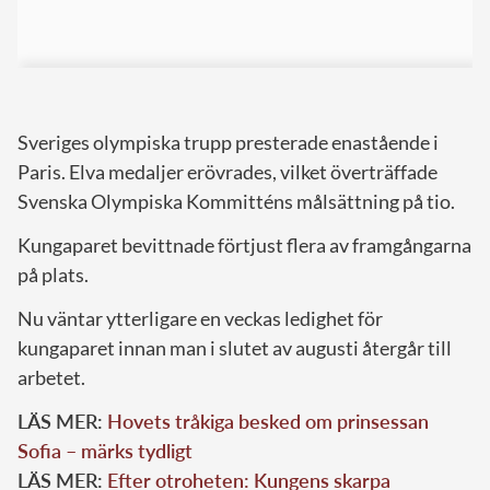
Sveriges olympiska trupp presterade enastående i
Paris. Elva medaljer erövrades, vilket överträffade
Svenska Olympiska Kommitténs målsättning på tio.
Kungaparet bevittnade förtjust flera av framgångarna
på plats.
Nu väntar ytterligare en veckas ledighet för
kungaparet innan man i slutet av augusti återgår till
arbetet.
LÄS MER:
Hovets tråkiga besked om prinsessan
Sofia – märks tydligt
LÄS MER:
Efter otroheten: Kungens skarpa