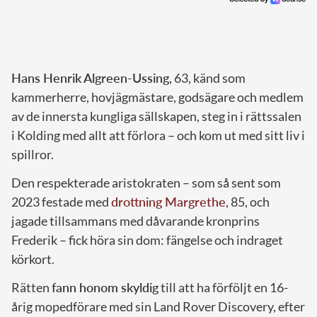
Hans Henrik Algreen-Ussing
, 63, känd som
kammerherre, hovjägmästare, godsägare och medlem
av de innersta kungliga sällskapen, steg in i rättssalen
i Kolding med allt att förlora – och kom ut med sitt liv i
spillror.
Den respekterade aristokraten – som så sent som
2023 festade med
drottning Margrethe
, 85, och
jagade tillsammans med dåvarande kronprins
Frederik – fick höra sin dom: fängelse och indraget
körkort.
Rätten
fann honom skyldig
till att ha förföljt en 16-
årig mopedförare med sin Land Rover Discovery, efter