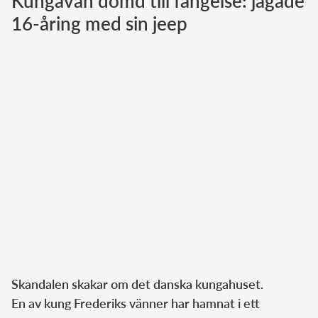
Kungavän dömd till fängelse: jagade
16-åring med sin jeep
Norska kungahuset
Danska kungahuset
Spanska kungahuset
Nederländska kungahuset
Belgiska kungahuset
Jordanska kungahuset
Luxemburgska storhertighuset
Japanska kejsarhuset
Thailändska kungahuset
Marockanska kungahuset
Monacos furstehus
Skandalen skakar om det danska kungahuset.
En av kung Frederiks vänner har hamnat i ett