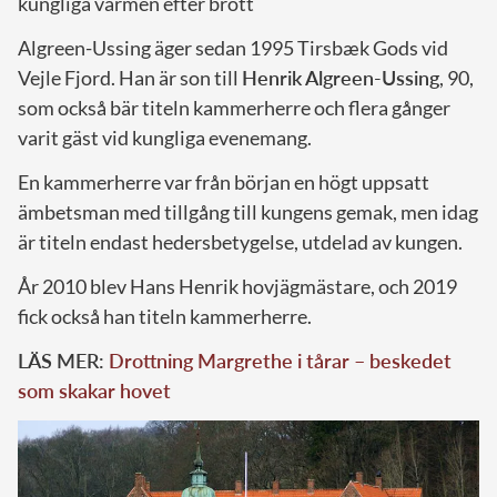
kungliga värmen efter brott
Algreen-Ussing äger sedan 1995 Tirsbæk Gods vid
Vejle Fjord. Han är son till
Henrik Algreen-Ussing
, 90,
som också bär titeln kammerherre och flera gånger
varit gäst vid kungliga evenemang.
En kammerherre var från början en högt uppsatt
ämbetsman med tillgång till kungens gemak, men idag
är titeln endast hedersbetygelse, utdelad av kungen.
År 2010 blev Hans Henrik hovjägmästare, och 2019
fick också han titeln kammerherre.
LÄS MER:
Drottning Margrethe i tårar – beskedet
som skakar hovet