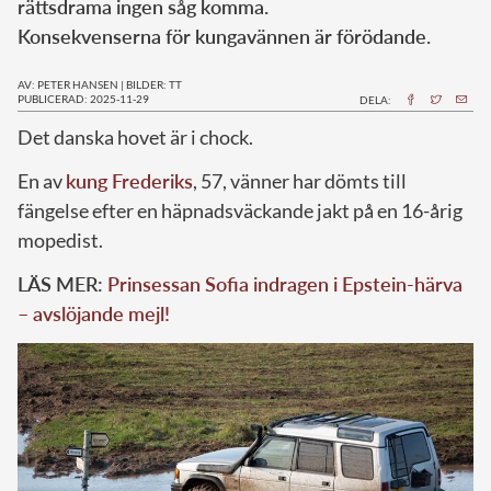
rättsdrama ingen såg komma.
Konsekvenserna för kungavännen är förödande.
AV: PETER HANSEN
|
BILDER: TT
PUBLICERAD: 2025-11-29
DELA:
Det danska hovet är i chock.
En av
kung Frederiks
, 57, vänner har dömts till
fängelse efter en häpnadsväckande jakt på en 16-årig
mopedist.
LÄS MER:
Prinsessan Sofia indragen i Epstein-härva
– avslöjande mejl!