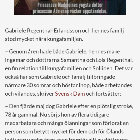
Gabriele Regenthal-Erlandsson och hennes familj
stod mycket nära kungafamiljen.
– Genom åren hade både Gabriele, hennes make
Ingemar
och döttrarna Samantha och
Lola Regenthal
,
en fin relation till kungafamiljen och Solliden. Det var
också här som Gabriele och familj tillbringade
närmare 30 somrar och höstar ihop, både arbetandes
och vilandes, skriver
Svensk Dam
och fortsätter:
– Den fjärde maj dog Gabriele efter en plötslig stroke,
78 år gammal. Nu sörjs hon av flera tidigare
medarbetare och många ölänningar som förlorat en
person som betytt mycket för dem och för Ölands
kulturarv under åren, men framför allt av döttrarna