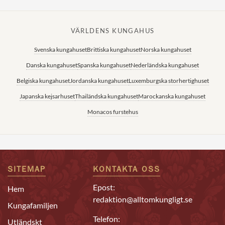
VÄRLDENS KUNGAHUS
Svenska kungahuset
Brittiska kungahuset
Norska kungahuset
Danska kungahuset
Spanska kungahuset
Nederländska kungahuset
Belgiska kungahuset
Jordanska kungahuset
Luxemburgska storhertighuset
Japanska kejsarhuset
Thailändska kungahuset
Marockanska kungahuset
Monacos furstehus
SITEMAP
KONTAKTA OSS
Epost:
Hem
redaktion@alltomkungligt.se
Kungafamiljen
Telefon:
Utländskt