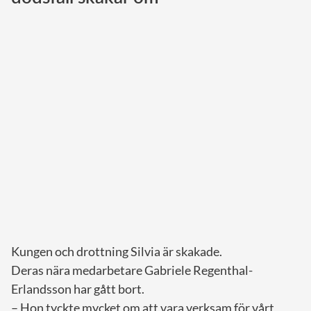
Norska kungahuset
Danska kungahuset
Spanska kungahuset
Nederländska kungahuset
Belgiska kungahuset
Jordanska kungahuset
Luxemburgska storhertighuset
Japanska kejsarhuset
Thailändska kungahuset
Marockanska kungahuset
Kungen och drottning Silvia är skakade.
Monacos furstehus
Deras nära medarbetare Gabriele Regenthal-
Erlandsson har gått bort.
– Hon tyckte mycket om att vara verksam för vårt