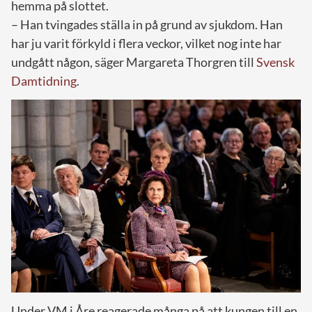
hemma på slottet.
– Han tvingades ställa in på grund av sjukdom. Han
har ju varit förkyld i flera veckor, vilket nog inte har
undgått någon, säger Margareta Thorgren till
Svensk
Damtidning
.
Under VM i Åre reagerade många på att kungen till en