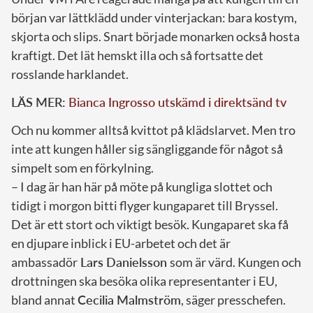
början var lättklädd under vinterjackan: bara kostym,
skjorta och slips. Snart började monarken också hosta
kraftigt. Det lät hemskt illa och så fortsatte det
rosslande harklandet.
LÄS MER:
Bianca Ingrosso utskämd i direktsänd tv
Och nu kommer alltså kvittot på klädslarvet. Men tro
inte att kungen håller sig sängliggande för något så
simpelt som en förkylning.
– I dag är han här på möte på kungliga slottet och
tidigt i morgon bitti flyger kungaparet till Bryssel.
Det är ett stort och viktigt besök. Kungaparet ska få
en djupare inblick i EU-arbetet och det är
ambassadör
Lars Danielsson
som är värd. Kungen och
drottningen ska besöka olika representanter i EU,
bland annat
Cecilia Malmström
, säger presschefen.