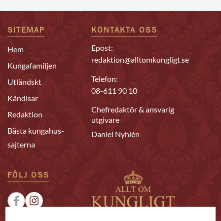
SITEMAP
KONTAKTA OSS
Epost:
Hem
redaktion@alltomkungligt.se
Kungafamiljen
Telefon:
Utländskt
08-611 90 10
Kändisar
Chefredaktör & ansvarig
Redaktion
utgivare
Bästa kungahus-
Daniel Nyhlén
sajterna
FÖLJ OSS