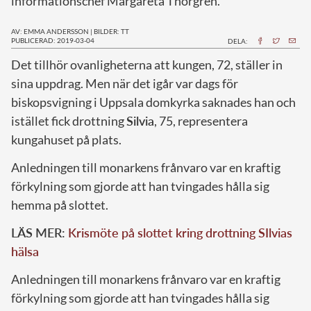
informationschef Margareta Thorgren.
AV: EMMA ANDERSSON
|
BILDER: TT
PUBLICERAD: 2019-03-04
DELA:
D
et tillhör ovanligheterna att kungen, 72, ställer in
sina uppdrag. Men när det igår var dags för
biskopsvigning i Uppsala domkyrka saknades han och
istället fick drottning
Silvia
, 75, representera
kungahuset på plats.
Anledningen till monarkens frånvaro var en kraftig
förkylning som gjorde att han tvingades hålla sig
hemma på slottet.
LÄS MER:
Krismöte på slottet kring drottning SIlvias
hälsa
Anledningen till monarkens frånvaro var en kraftig
förkylning som gjorde att han tvingades hålla sig