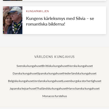
KUNGAFAMILJEN
Kungens kärleksmys med Silvia – se
romantiska bilderna!
VÄRLDENS KUNGAHUS
Svenska kungahuset
Brittiska kungahuset
Norska kungahuset
Danska kungahuset
Spanska kungahuset
Nederländska kungahuset
Belgiska kungahuset
Jordanska kungahuset
Luxemburgska storhertighuset
Japanska kejsarhuset
Thailändska kungahuset
Marockanska kungahuset
Monacos furstehus