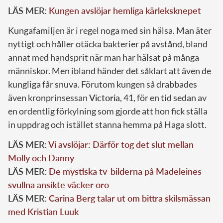
LÄS MER:
Kungen avslöjar hemliga kärleksknepet
Kungafamiljen är i regel noga med sin hälsa. Man äter
nyttigt och håller otäcka bakterier på avstånd, bland
annat med handsprit när man har hälsat på många
människor. Men ibland händer det såklart att även de
kungliga får snuva. Förutom kungen så drabbades
även kronprinsessan
Victoria
, 41, för en tid sedan av
en ordentlig förkylning som gjorde att hon fick ställa
in uppdrag och istället stanna hemma på Haga slott.
LÄS MER:
Vi avslöjar: Därför tog det slut mellan
Molly och Danny
LÄS MER:
De mystiska tv-bilderna på Madeleines
svullna ansikte väcker oro
LÄS MER:
Carina Berg talar ut om bittra skilsmässan
med Kristian Luuk