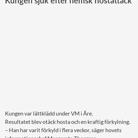
Kungen sjuk efter hemsk hostattack
Norska kungahuset
Danska kungahuset
Spanska kungahuset
Nederländska kungahuset
Belgiska kungahuset
Jordanska kungahuset
Luxemburgska storhertighuset
Japanska kejsarhuset
Thailändska kungahuset
Marockanska kungahuset
Kungen var lättklädd under VM i Åre.
Monacos furstehus
Resultatet blev otäck hosta och en kraftig förkylning.
– Han har varit förkyld i flera veckor, säger hovets