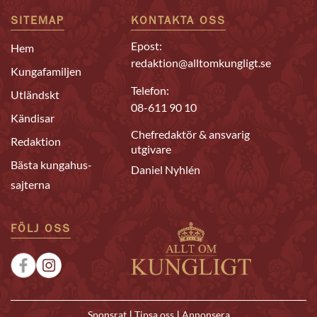
SITEMAP
KONTAKTA OSS
Epost:
Hem
redaktion@alltomkungligt.se
Kungafamiljen
Telefon:
Utländskt
08-611 90 10
Kändisar
Chefredaktör & ansvarig
Redaktion
utgivare
Bästa kungahus-
Daniel Nyhlén
sajterna
FÖLJ OSS
|
|
Sponsrat
Tipsa oss
Annonsera