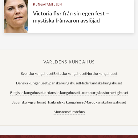
KUNGAFAMILJEN
Victoria flyr från sin egen fest –
mystiska frånvaron avslöjad
VÄRLDENS KUNGAHUS
Svenska kungahuset
Brittiska kungahuset
Norska kungahuset
Danska kungahuset
Spanska kungahuset
Nederländska kungahuset
Belgiska kungahuset
Jordanska kungahuset
Luxemburgska storhertighuset
Japanska kejsarhuset
Thailändska kungahuset
Marockanska kungahuset
Monacos furstehus