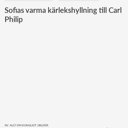
Sofias varma kärlekshyllning till Carl
Norska kungahuset
Philip
Danska kungahuset
Spanska kungahuset
Nederländska kungahuset
Belgiska kungahuset
Jordanska kungahuset
Luxemburgska storhertighuset
Japanska kejsarhuset
Thailändska kungahuset
Marockanska kungahuset
Monacos furstehus
AV: ALLT OM KUNGLIGT
|
BILDER: