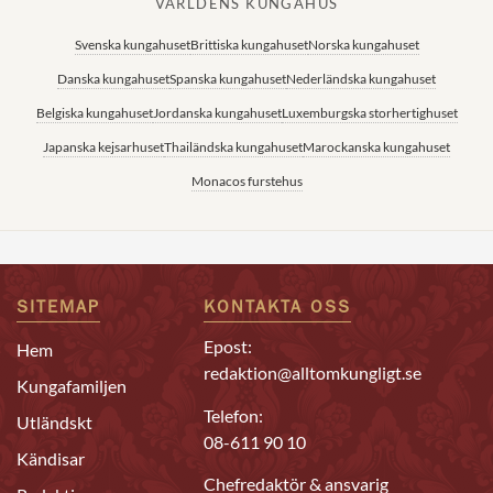
VÄRLDENS KUNGAHUS
Svenska kungahuset
Brittiska kungahuset
Norska kungahuset
Danska kungahuset
Spanska kungahuset
Nederländska kungahuset
Belgiska kungahuset
Jordanska kungahuset
Luxemburgska storhertighuset
Japanska kejsarhuset
Thailändska kungahuset
Marockanska kungahuset
Monacos furstehus
SITEMAP
KONTAKTA OSS
Epost:
Hem
redaktion@alltomkungligt.se
Kungafamiljen
Telefon:
Utländskt
08-611 90 10
Kändisar
Chefredaktör & ansvarig