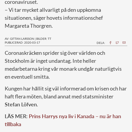
coronaviruset.
– Vi tar mycket allvarligt på den uppkomna
situationen, säger hovets informationschef
Margareta Thorgren.
AV: GITTAN LARSSON
|
BILDER: TT
PUBLICERAD: 2020-03-17
DELA:
C
oronaskräcken sprider sig över världen och
Stockholm är inget undantag. Inte heller
medarbetarna kring vår monark undgår naturligtvis
en eventuell smitta.
Kungen har hållit sig väl informerad om krisen och har
haft flera möten, bland annat med statsminister
Stefan Löfven
.
LÄS MER:
Prins Harrys nya liv i Kanada – nu är han
tillbaka