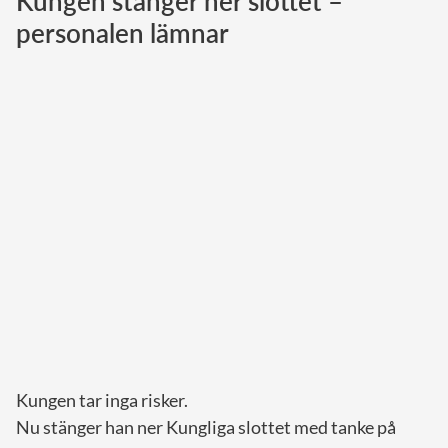
Kungen stänger ner slottet –
personalen lämnar
Norska kungahuset
Danska kungahuset
Spanska kungahuset
Nederländska kungahuset
Belgiska kungahuset
Jordanska kungahuset
Luxemburgska storhertighuset
Japanska kejsarhuset
Thailändska kungahuset
Marockanska kungahuset
Monacos furstehus
Kungen tar inga risker.
Nu stänger han ner Kungliga slottet med tanke på