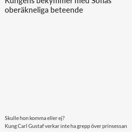
Kungens bekymmer med Sofias
oberäkneliga beteende
Norska kungahuset
Danska kungahuset
Spanska kungahuset
Nederländska kungahuset
Belgiska kungahuset
Jordanska kungahuset
Luxemburgska storhertighuset
Japanska kejsarhuset
Thailändska kungahuset
Marockanska kungahuset
Monacos furstehus
Skulle hon komma eller ej?
Kung Carl Gustaf verkar inte ha grepp över prinsessan