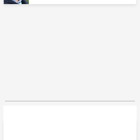
Mer om znyheter
KUNGAFAMILJEN
Victoria flyr från sin egen fest –