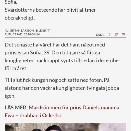
Sofia.
Svärdotterns beteende har blivit alltmer
oberäkneligt.
AV: GITTAN LARSSON
|
BILDER: TT
PUBLICERAD: 2024-04-24
DELA:
D
et senaste halvåret har det hänt något med
prinsessan Sofia, 39. Den tidigare så flitiga
kungligheten har knappt synts till sedan i december
förra året.
Till slut fick kungen nog och satte ned foten. På
sistone har den vackra kungligheten tvingats jobba
igen.
LÄS MER:
Mardrömmen för prins Daniels mamma
Ewa – drabbad i Ockelbo