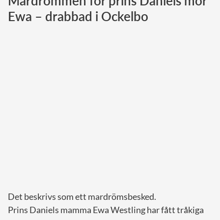
Mardrömmen för prins Daniels mor
Ewa – drabbad i Ockelbo
Norska kungahuset
Danska kungahuset
Spanska kungahuset
Nederländska kungahuset
Belgiska kungahuset
Jordanska kungahuset
Luxemburgska storhertighuset
Japanska kejsarhuset
Thailändska kungahuset
Marockanska kungahuset
Monacos furstehus
Det beskrivs som ett mardrömsbesked.
Prins Daniels mamma Ewa Westling har fått tråkiga