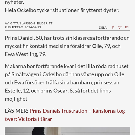
nyheter.
Hela Ockelbo tycker situationen är ytterst dyster.
AV: GITTAN LARSSON
|
BILDER: TT
PUBLICERAD: 2024-04-23
DELA:
P
rins Daniel, 50, har trots sin klassresa fortfarande en
mycket fin kontakt med sina föräldrar
Olle
, 79, och
Ewa Westling, 79.
Makarna bor fortfarande kvar i det lilla röda radhuset
på Smältvägen i Ockelbo där han växte upp och Olle
och Ewa försöker träffa sina barnbarn, prinsessan
Estelle
, 12, och prins
Oscar
, 8, så fort det finns
möjlighet.
LÄS MER:
Prins Daniels frustration – känslorna tog
över: Victoria i tårar