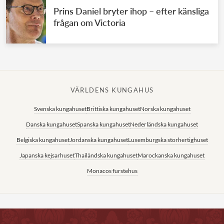
Prins Daniel bryter ihop – efter känsliga
frågan om Victoria
VÄRLDENS KUNGAHUS
Svenska kungahuset
Brittiska kungahuset
Norska kungahuset
Danska kungahuset
Spanska kungahuset
Nederländska kungahuset
Belgiska kungahuset
Jordanska kungahuset
Luxemburgska storhertighuset
Japanska kejsarhuset
Thailändska kungahuset
Marockanska kungahuset
Monacos furstehus