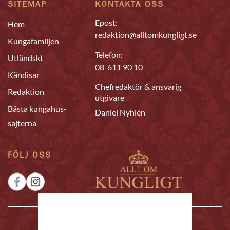
SITEMAP
KONTAKTA OSS
Epost:
Hem
redaktion@alltomkungligt.se
Kungafamiljen
Telefon:
Utländskt
08-611 90 10
Kändisar
Chefredaktör & ansvarig
Redaktion
utgivare
Bästa kungahus-
Daniel Nyhlén
sajterna
FÖLJ OSS
|
|
Sponsrat
Tipsa oss
Annonsera