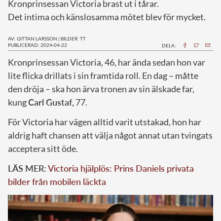
Kronprinsessan Victoria brast ut i tårar.
Det intima och känslosamma mötet blev för mycket.
AV: GITTAN LARSSON
|
BILDER: TT
PUBLICERAD: 2024-04-22
DELA:
K
ronprinsessan Victoria, 46, har ända sedan hon var
lite flicka drillats i sin framtida roll. En dag – måtte
den dröja – ska hon ärva tronen av sin älskade far,
kung
Carl Gustaf,
77.
För Victoria har vägen alltid varit utstakad, hon har
aldrig haft chansen att välja något annat utan tvingats
acceptera sitt öde.
LÄS MER:
Victoria hjälplös: Prins Daniels privata
bilder från mobilen läckta