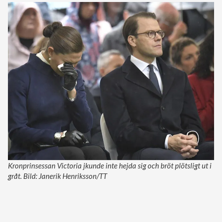
Kronprinsessan Victoria jkunde inte hejda sig och bröt plötsligt ut i
gråt. Bild: Janerik Henriksson/TT