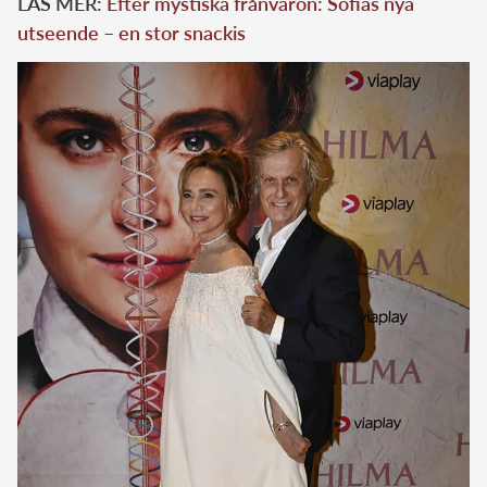
LÄS MER:
Efter mystiska frånvaron: Sofias nya
utseende – en stor snackis