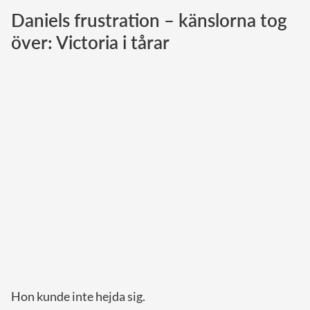
Daniels frustration – känslorna tog
Norska kungahuset
över: Victoria i tårar
Danska kungahuset
Spanska kungahuset
Nederländska kungahuset
Belgiska kungahuset
Jordanska kungahuset
Luxemburgska storhertighuset
Japanska kejsarhuset
Thailändska kungahuset
Marockanska kungahuset
Monacos furstehus
Hon kunde inte hejda sig.