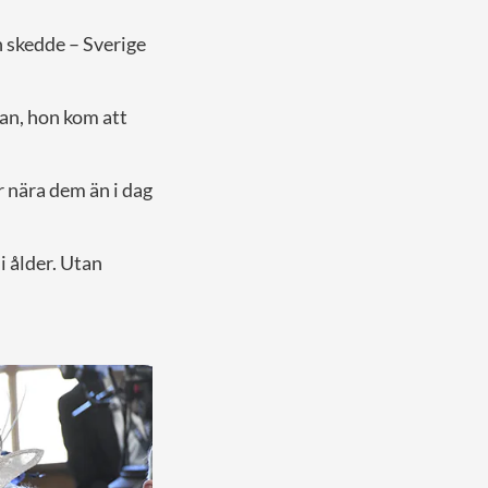
n skedde – Sverige
kan, hon kom att
år nära dem än i dag
i ålder. Utan