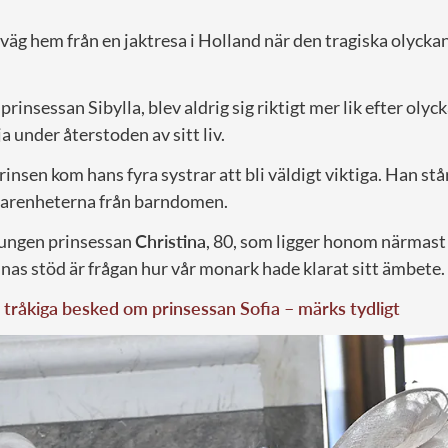
väg hem från en jaktresa i Holland när den tragiska olycka
nsessan Sibylla, blev aldrig sig riktigt mer lik efter olyc
ja under återstoden av sitt liv.
rinsen kom hans fyra systrar att bli väldigt viktiga. Han st
rfarenheterna från barndomen.
kungen prinsessan
Christina
, 80, som ligger honom närmast 
nas stöd är frågan hur vår monark hade klarat sitt ämbete.
tråkiga besked om prinsessan Sofia – märks tydligt