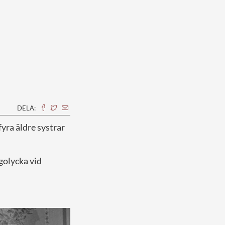
DELA:
yra äldre systrar
golycka vid