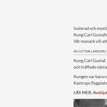
Isolerad och mysti
Kung Carl Gustafs 
Vår monark vill at
AV: GITTAN LARSSON
K
ung Carl Gustaf,
och träffade nästa
Kungen var bara ni
Kastrups flygplat
LÄS MER:
Avslöja