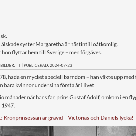
sk.
älskade syster Margaretha är nästintill oåtkomlig.
t hon flyttar hem till Sverige – men förgäves.
|
BILDER: TT
|
PUBLICERAD: 2024-07-23
 78, hade en mycket speciell barndom – han växte upp med f
n bara kvinnor under sina första år i livet
o månader när hans far, prins Gustaf Adolf, omkom i en fly
s 1947.
t: Kronprinsessan är gravid – Victorias och Daniels lycka!