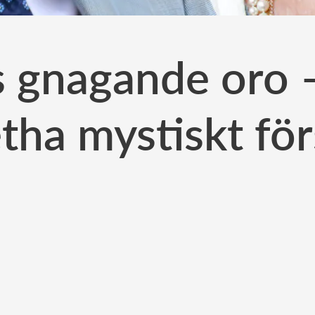
 gnagande oro –
tha mystiskt fö