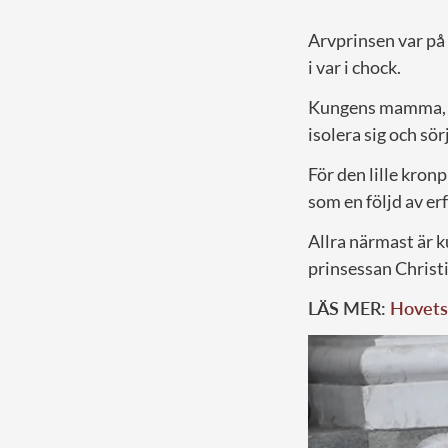
Arvprinsen var på 
i var i chock.
Kungens mamma, pri
isolera sig och sör
För den lille kronp
som en följd av e
Allra närmast är 
prinsessan Christi
LÄS MER:
Hovets 