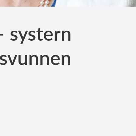
 systern
rsvunnen