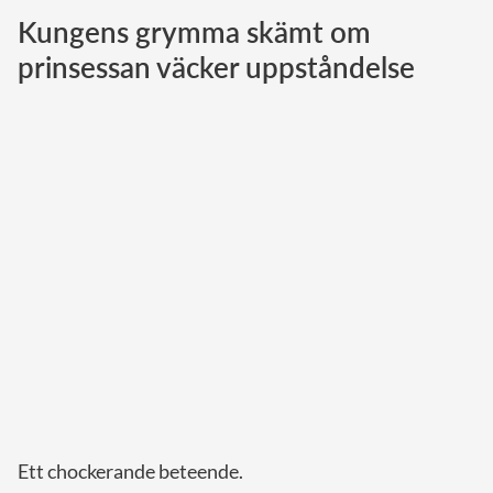
Kungens grymma skämt om
Norska kungahuset
prinsessan väcker uppståndelse
Danska kungahuset
Spanska kungahuset
Nederländska kungahuset
Belgiska kungahuset
Jordanska kungahuset
Luxemburgska storhertighuset
Japanska kejsarhuset
Thailändska kungahuset
Marockanska kungahuset
Monacos furstehus
Ett chockerande beteende.