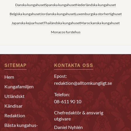
Danska kungahuset
Spanska kungahuset
Nederländska kungahuset
Belgiska kungahuset
Jordanska kungahuset
Luxemburgska storhertighuset
Japanska kejsarhuset
Thailändska kungahuset
Marockanska kungahuset
Monacos furstehus
SITEMAP
KONTAKTA OSS
Epost:
Hem
redaktion@alltomkungligt.se
Kungafamiljen
Telefon:
Utländskt
08-611 90 10
Kändisar
Chefredaktör & ansvarig
Redaktion
utgivare
Bästa kungahus-
Daniel Nyhlén