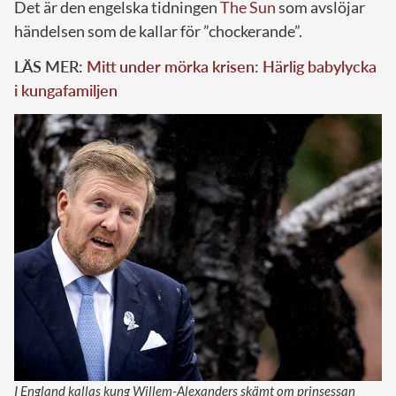
Det är den engelska tidningen
The Sun
som avslöjar
händelsen som de kallar för ”chockerande”.
LÄS MER:
Mitt under mörka krisen: Härlig babylycka
i kungafamiljen
I England kallas kung Willem-Alexanders skämt om prinsessan