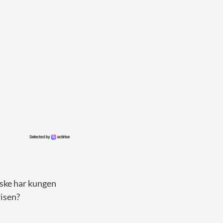
nske har kungen
risen?