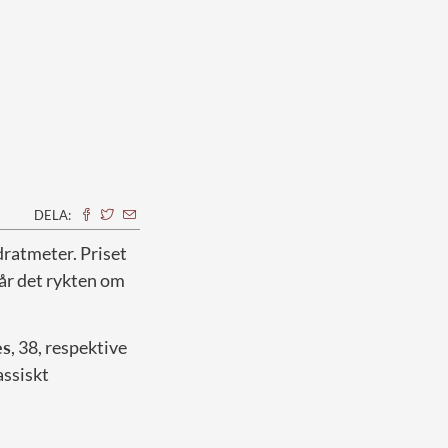
DELA:
dratmeter. Priset
år det rykten om
es
, 38, respektive
assiskt