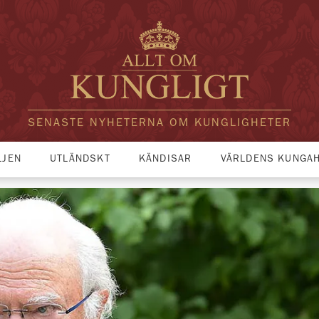
SENASTE NYHETERNA OM KUNGLIGHETER
LJEN
UTLÄNDSKT
KÄNDISAR
VÄRLDENS KUNGA