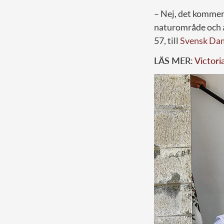
– Nej, det kommer 
naturområde och 
57, till
Svensk Da
LÄS MER:
Victori