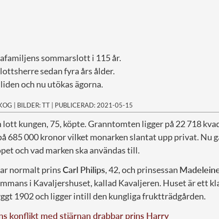
afamiljens sommarslott i 115 år.
lottsherre sedan fyra års ålder.
lliden och nu utökas ägorna.
SKOG
|
BILDER: TT
|
PUBLICERAD: 2021-05-15
en lott kungen, 75, köpte. Granntomten ligger på 22 718 kva
på 685 000 kronor vilket monarken slantat upp privat. Nu g
öpet och vad marken ska användas till.
ar normalt prins
Carl Philips
, 42, och prinsessan
Madelein
sammans i Kavaljershuset, kallad Kavaljeren. Huset är ett kl
ggt 1902 och ligger intill den kungliga fruktträdgården.
 konflikt med stjärnan drabbar prins Harry