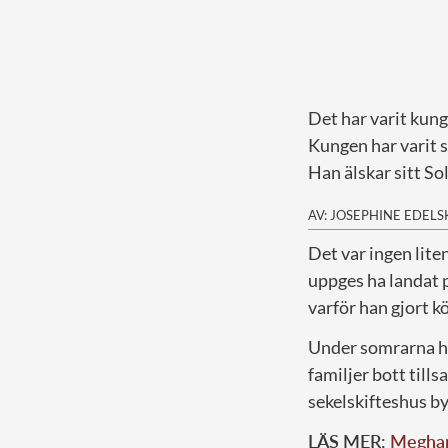
Det har varit kung
Kungen har varit s
Han älskar sitt So
AV: JOSEPHINE EDEL
D
et var ingen lit
uppges ha landat 
varför han gjort k
Under somrarna h
familjer bott till
sekelskifteshus by
LÄS MER:
Meghans