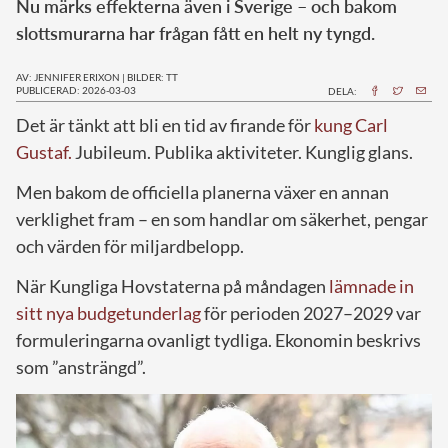
Nu märks effekterna även i Sverige – och bakom
slottsmurarna har frågan fått en helt ny tyngd.
AV: JENNIFER ERIXON
|
BILDER: TT
PUBLICERAD: 2026-03-03
DELA:
Det är tänkt att bli en tid av firande för
kung Carl
Gustaf.
Jubileum. Publika aktiviteter. Kunglig glans.
Men bakom de officiella planerna växer en annan
verklighet fram – en som handlar om säkerhet, pengar
och värden för miljardbelopp.
När Kungliga Hovstaterna på måndagen
lämnade in
sitt nya budgetunderlag
för perioden 2027–2029 var
formuleringarna ovanligt tydliga. Ekonomin beskrivs
som ”ansträngd”.