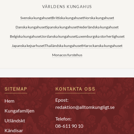
VÄRLDENS KUNGAHUS
Svenska kungahuset
Brittiska kungahuset
Norska kungahuset
Danska kungahuset
Spanska kungahuset
Nederländska kungahuset
Belgiska kungahuset
Jordanska kungahuset
Luxemburgska storhertighuset
Japanska kejsarhuset
Thailändska kungahuset
Marockanska kungahuset
Monacos furstehus
SITEMAP
KONTAKTA OSS
Epost:
Hem
redaktion@alltomkungligt.se
Kungafamiljen
Telefon:
Utländskt
08-611 90 10
Kändisar