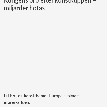
Kungens oro efter konstkuppen –
miljarder hotas
Norska kungahuset
Danska kungahuset
Spanska kungahuset
Nederländska kungahuset
Belgiska kungahuset
Jordanska kungahuset
Luxemburgska storhertighuset
Japanska kejsarhuset
Thailändska kungahuset
Marockanska kungahuset
Monacos furstehus
Ett brutalt konstdrama i Europa skakade
museivärlden.