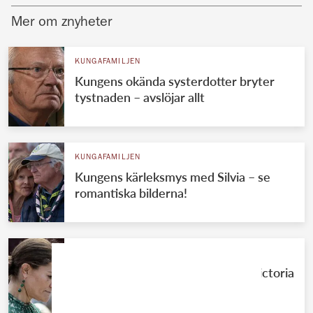
Mer om znyheter
KUNGAFAMILJEN
Kungens okända systerdotter bryter
tystnaden – avslöjar allt
KUNGAFAMILJEN
Kungens kärleksmys med Silvia – se
romantiska bilderna!
KUNGAFAMILJEN
Knivbeväpnad man närmade sig Victoria
– stoppades av vakter