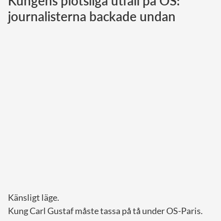
Kungens plötsliga utfall på OS:
journalisterna backade undan
Norska kungahuset
Danska kungahuset
Spanska kungahuset
Nederländska kungahuset
Belgiska kungahuset
Jordanska kungahuset
Luxemburgska storhertighuset
Japanska kejsarhuset
Thailändska kungahuset
Marockanska kungahuset
Monacos furstehus
Känsligt läge.
Kung Carl Gustaf måste tassa på tå under OS-Paris.