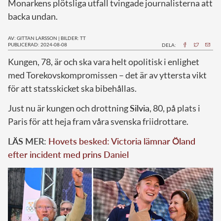
Monarkens plötsliga utfall tvingade journalisterna att
backa undan.
AV: GITTAN LARSSON
|
BILDER: TT
PUBLICERAD: 2024-08-08
DELA:
K
ungen, 78, är och ska vara helt opolitisk i enlighet
med Torekovskompromissen – det är av yttersta vikt
för att statsskicket ska bibehållas.
Just nu är kungen och drottning
Silvia
, 80, på plats i
Paris för att heja fram våra svenska friidrottare.
LÄS MER:
Hovets besked: Victoria lämnar Öland
efter incident med prins Daniel