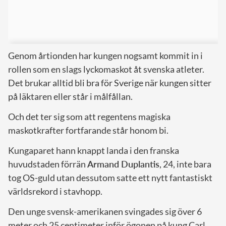
Genom årtionden har kungen nogsamt kommit in i
rollen som en slags lyckomaskot åt svenska atleter.
Det brukar alltid bli bra för Sverige när kungen sitter
på läktaren eller står i målfållan.
Och det ter sig som att regentens magiska
maskotkrafter fortfarande står honom bi.
Kungaparet hann knappt landa i den franska
huvudstaden förrän
Armand Duplantis
, 24, inte bara
tog OS-guld utan dessutom satte ett nytt fantastiskt
världsrekord i stavhopp.
Den unge svensk-amerikanen svingades sig över 6
meter och 25 centimeter inför ögonen på kung Carl